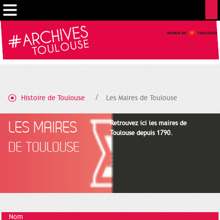
Cookies management panel
Histoire de Toulouse
Les Maires de Toulouse
LES MAIRES
Retrouvez ici les maires de
Toulouse depuis 1790.
DE TOULOUSE
Nom