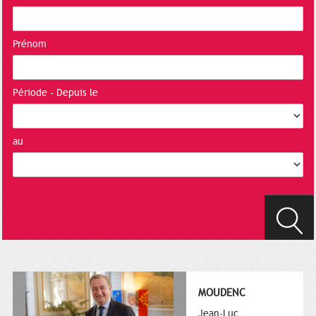
Prénom
Période - Depuis le
au
MOUDENC
Jean-Luc