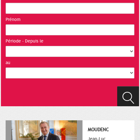
Prénom
Période - Depuis le
au
MOUDENC
Jean-Luc