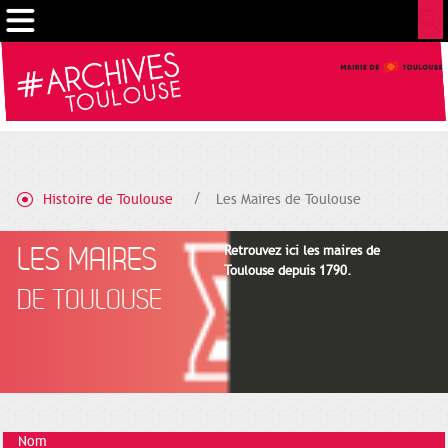
Cookies management panel
Histoire de Toulouse
Les Maires de Toulouse
LES MAIRES
Retrouvez ici les maires de
Toulouse depuis 1790.
DE TOULOUSE
Nom