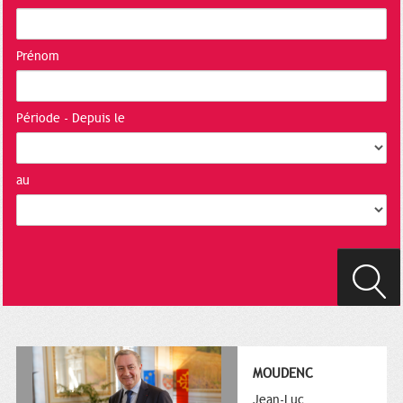
Prénom
Période - Depuis le
au
MOUDENC
Jean-Luc