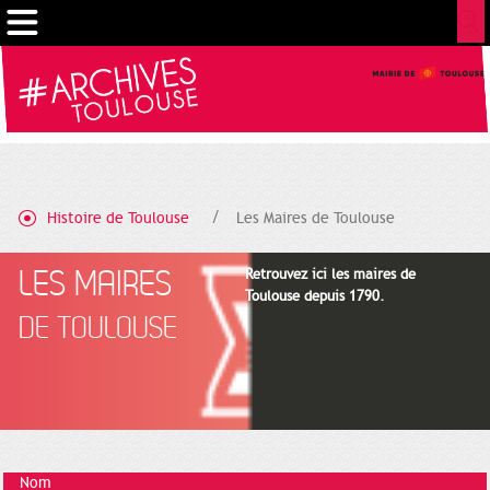
Cookies management panel
Histoire de Toulouse
Les Maires de Toulouse
LES MAIRES
Retrouvez ici les maires de
Toulouse depuis 1790.
DE TOULOUSE
Nom