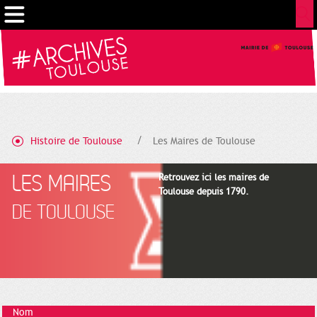
Cookies management panel
Histoire de Toulouse
Les Maires de Toulouse
LES MAIRES
Retrouvez ici les maires de
Toulouse depuis 1790.
DE TOULOUSE
Nom