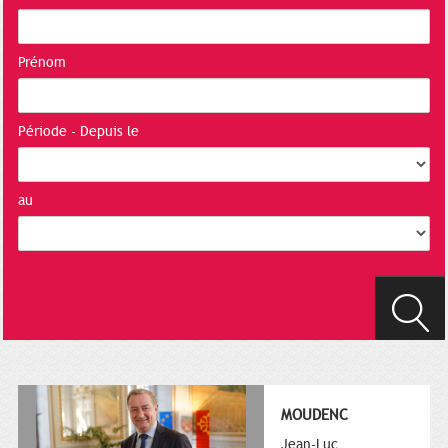
Prénom
Période - Depuis le
au
MOUDENC
Jean-Luc