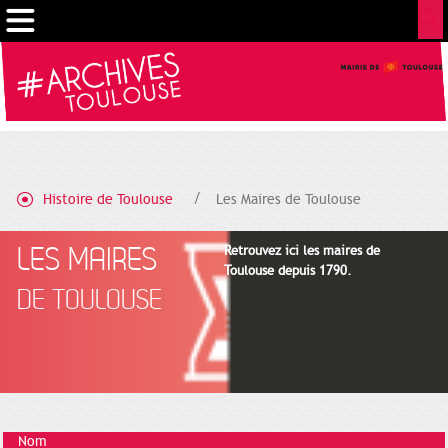
Cookies management panel
Histoire de Toulouse
Les Maires de Toulouse
LES MAIRES
Retrouvez ici les maires de
Toulouse depuis 1790.
DE TOULOUSE
Nom