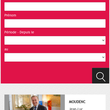
Prénom
Période - Depuis le
au
MOUDENC
Jean-Luc