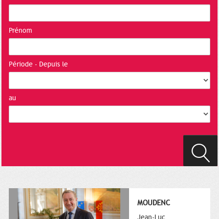
Prénom
Période - Depuis le
au
MOUDENC
Jean-Luc