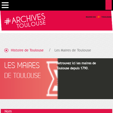
Cookies management panel
Histoire de Toulouse
Les Maires de Toulouse
LES MAIRES
Retrouvez ici les maires de
Toulouse depuis 1790.
DE TOULOUSE
Nom