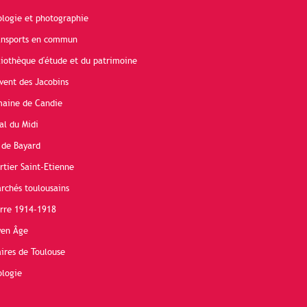
ologie et photographie
ransports en commun
liothèque d'étude et du patrimoine
vent des Jacobins
maine de Candie
al du Midi
 de Bayard
rtier Saint-Etienne
rchés toulousains
erre 1914-1918
yen Âge
ires de Toulouse
ologie