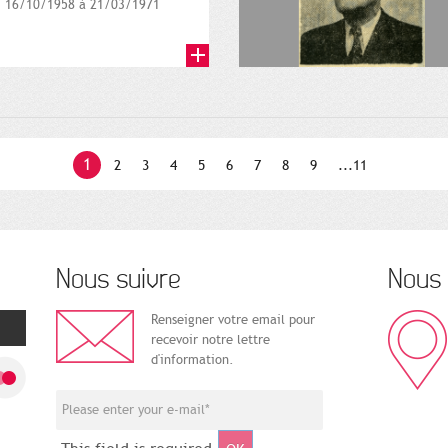
16/10/1958 à 21/03/1971
1
2
3
4
5
6
7
8
9
...11
Nous suivre
Nous 
Renseigner votre email pour
recevoir notre lettre
d'information.