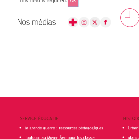
This field is required.
OK
Nos médias
SERVICE ÉDUCATIF
HISTOI
la grande guerre : ressources pédagogiques
Urban
Toulouse au Moyen Âge pour les classes
plans 