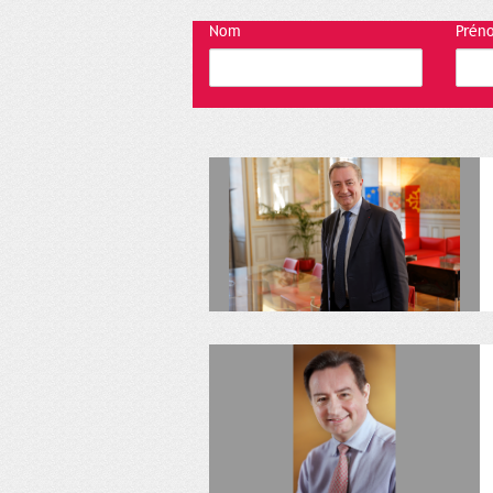
Nom
Prén