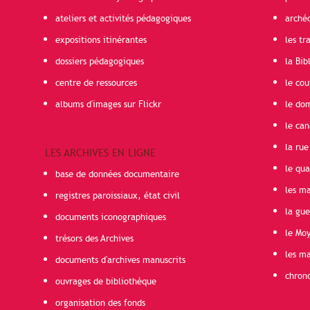
ateliers et activités pédagogiques
arché
expositions itinérantes
les t
dossiers pédagogiques
la Bib
centre de ressources
le cou
albums d'images sur Flickr
le do
le can
la rue
LES ARCHIVES EN LIGNE
le qua
base de données documentaire
les ma
registres paroissiaux, état civil
la gu
documents iconographiques
le Mo
trésors des Archives
les ma
documents d'archives manuscrits
chron
ouvrages de bibliothèque
organisation des fonds