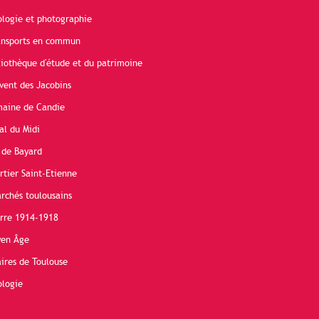
ologie et photographie
ransports en commun
liothèque d'étude et du patrimoine
vent des Jacobins
maine de Candie
al du Midi
 de Bayard
rtier Saint-Etienne
rchés toulousains
erre 1914-1918
yen Âge
ires de Toulouse
ologie