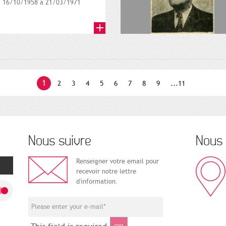
16/10/1958 à 21/03/1971
1
2
3
4
5
6
7
8
9
...11
Nous suivre
Nous 
Renseigner votre email pour
recevoir notre lettre
d'information.