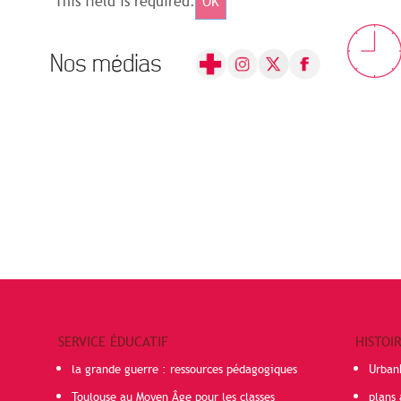
This field is required.
OK
Nos médias
SERVICE ÉDUCATIF
HISTOI
la grande guerre : ressources pédagogiques
Urban
Toulouse au Moyen Âge pour les classes
plans 