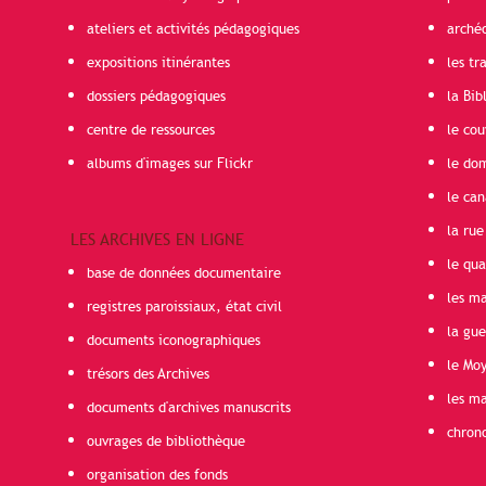
ateliers et activités pédagogiques
arché
expositions itinérantes
les t
dossiers pédagogiques
la Bib
centre de ressources
le cou
albums d'images sur Flickr
le do
le can
la rue
LES ARCHIVES EN LIGNE
le qua
base de données documentaire
les ma
registres paroissiaux, état civil
la gu
documents iconographiques
le Mo
trésors des Archives
les ma
documents d'archives manuscrits
chron
ouvrages de bibliothèque
organisation des fonds