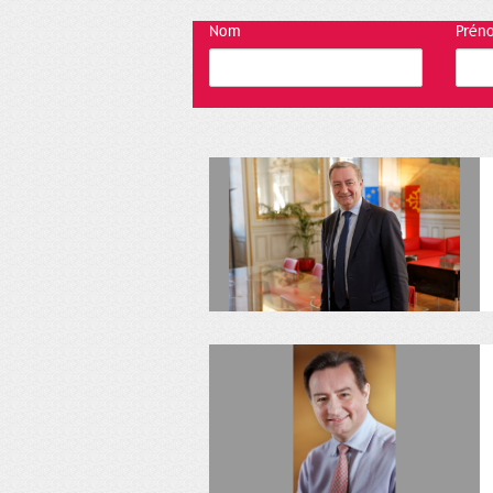
Nom
Prén