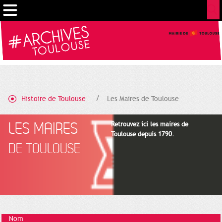
Cookies management panel
Histoire de Toulouse
Les Maires de Toulouse
LES MAIRES
Retrouvez ici les maires de
Toulouse depuis 1790.
DE TOULOUSE
Nom