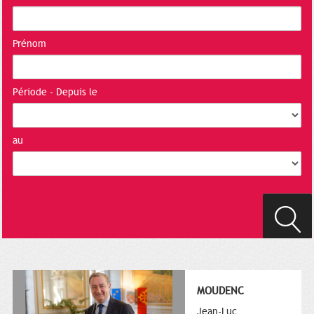
Prénom
Période - Depuis le
au
MOUDENC
Jean-Luc