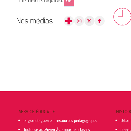
This field is required.
OK
Nos médias
SERVICE ÉDUCATIF
HISTOI
la grande guerre : ressources pédagogiques
Urban
Toulouse au Moyen Âge pour les classes
plans 