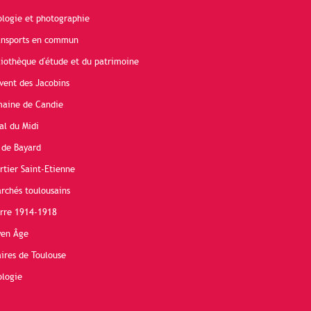
ologie et photographie
ransports en commun
liothèque d'étude et du patrimoine
vent des Jacobins
maine de Candie
al du Midi
 de Bayard
rtier Saint-Etienne
rchés toulousains
erre 1914-1918
yen Âge
ires de Toulouse
ologie