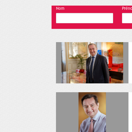
Nom
Prén