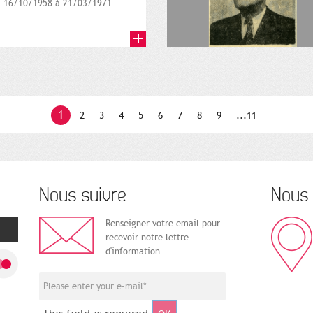
16/10/1958 à 21/03/1971
1
2
3
4
5
6
7
8
9
...11
Nous suivre
Nous 
Renseigner votre email pour
recevoir notre lettre
d'information.