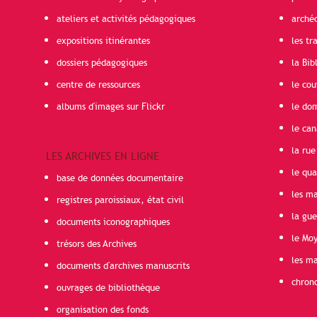
ateliers et activités pédagogiques
arché
expositions itinérantes
les t
dossiers pédagogiques
la Bib
centre de ressources
le cou
albums d'images sur Flickr
le do
le can
la rue
LES ARCHIVES EN LIGNE
le qua
base de données documentaire
les ma
registres paroissiaux, état civil
la gu
documents iconographiques
le Mo
trésors des Archives
les ma
documents d'archives manuscrits
chron
ouvrages de bibliothèque
organisation des fonds