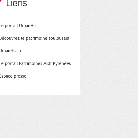
Liens
Le portail UrbanHist
Découvrez le patrimoine toulousain
UrbanHist +
Le portail Patrimoines Midi-Pyrénées
Espace presse