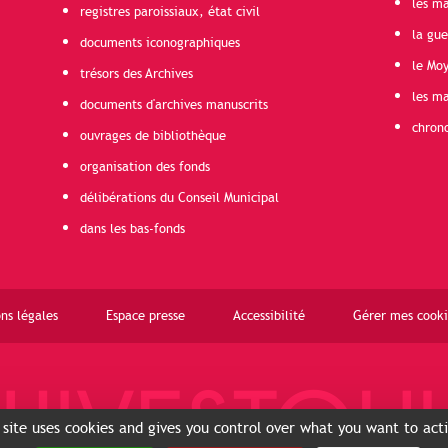
les ma
registres paroissiaux, état civil
la gu
documents iconographiques
le Mo
trésors des Archives
les ma
documents d'archives manuscrits
chron
ouvrages de bibliothèque
organisation des fonds
délibérations du Conseil Municipal
dans les bas-fonds
ns légales
Espace presse
Accessibilité
Gérer mes cooki
 site uses cookies and gives you control over what you want to act