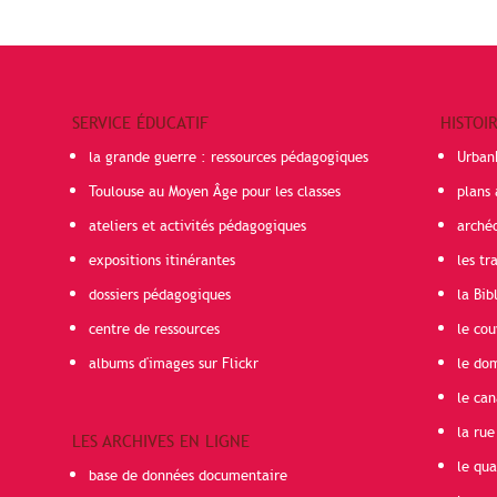
SERVICE ÉDUCATIF
HISTOI
la grande guerre : ressources pédagogiques
Urban
Toulouse au Moyen Âge pour les classes
plans 
ateliers et activités pédagogiques
arché
expositions itinérantes
les t
dossiers pédagogiques
la Bib
centre de ressources
le cou
albums d'images sur Flickr
le do
le can
la rue
LES ARCHIVES EN LIGNE
le qua
base de données documentaire