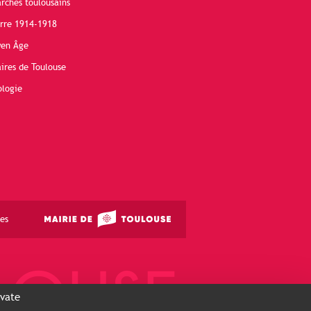
rchés toulousains
erre 1914-1918
yen Âge
ires de Toulouse
ologie
es
ivate