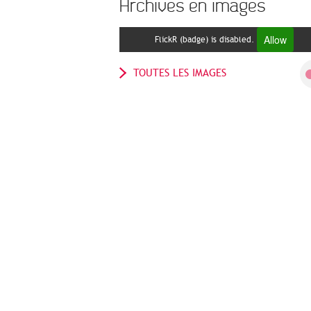
Archives en images
Allow
FlickR (badge) is disabled.
TOUTES LES IMAGES