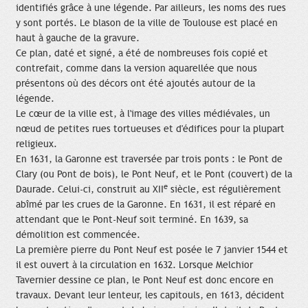
identifiés grâce à une légende. Par ailleurs, les noms des rues
y sont portés. Le blason de la ville de Toulouse est placé en
haut à gauche de la gravure.
Ce plan, daté et signé, a été de nombreuses fois copié et
contrefait, comme dans la version aquarellée que nous
présentons où des décors ont été ajoutés autour de la
légende.
Le cœur de la ville est, à l'image des villes médiévales, un
nœud de petites rues tortueuses et d'édifices pour la plupart
religieux.
En 1631, la Garonne est traversée par trois ponts : le Pont de
Clary (ou Pont de bois), le Pont Neuf, et le Pont (couvert) de la
e
Daurade. Celui-ci, construit au XII
siècle, est régulièrement
abîmé par les crues de la Garonne. En 1631, il est réparé en
attendant que le Pont-Neuf soit terminé. En 1639, sa
démolition est commencée.
La première pierre du Pont Neuf est posée le 7 janvier 1544 et
il est ouvert à la circulation en 1632. Lorsque Melchior
Tavernier dessine ce plan, le Pont Neuf est donc encore en
travaux. Devant leur lenteur, les capitouls, en 1613, décident