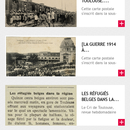
TOULOUSE....
Cette carte postale
s'inscrit dans la sous-
série 9 Fi comprenant
plusieurs milliers de...
[LA GUERRE 1914
À...
Cette carte postale
s'inscrit dans la sous-
série 9 Fi comprenant
plusieurs milliers de...
LES RÉFUGIÉS
BELGES DANS LA...
Le Cri de Toulouse,
revue hebdomadaire
satirique apparut en
1906 tout d'abord,
puis...