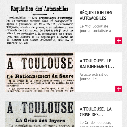
RÉQUISITION DES
AUTOMOBILES
Le Midi Socialiste,
journal socialiste a
été fondé en 1908 par
Vincent Auriol, né à...
A TOULOUSE. LE
RATIONNEMENT...
Article extrait du
journal Le
Télégramme.
A TOULOUSE. LA
CRISE DES...
Le Cri de Toulouse,