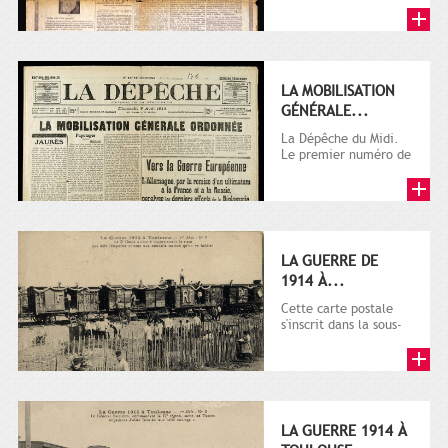
LA MOBILISATION
GÉNÉRALE...
La Dépêche du Midi.
Le premier numéro de
La Dépêche de
Toulouse paraît le 2
octobre...
LA GUERRE DE
1914 À...
Cette carte postale
s'inscrit dans la sous-
série 9 Fi comprenant
plusieurs milliers de...
LA GUERRE 1914 À