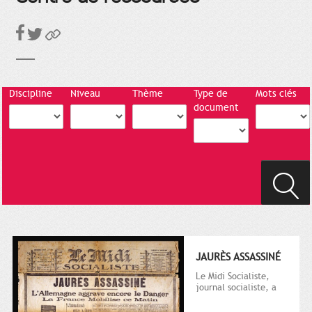
Discipline
Niveau
Thème
Type de
Mots clés
document
JAURÈS ASSASSINÉ
Le Midi Socialiste,
journal socialiste, a
été fondé en 1908 par
Vincent Auriol, né à...