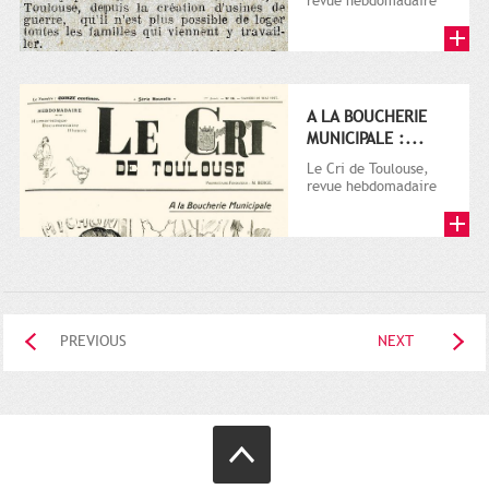
revue hebdomadaire
satirique, apparut en
1906 tout d'abord,
puis...
A LA BOUCHERIE
MUNICIPALE :...
Le Cri de Toulouse,
revue hebdomadaire
satirique, apparut en
1906 tout d'abord,
puis...
PREVIOUS
NEXT