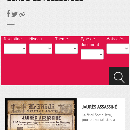
Discipline
Niveau
Thème
Type de
Mots clés
document
JAURÈS ASSASSINÉ
Le Midi Socialiste,
journal socialiste, a
été fondé en 1908 par
Vincent Auriol, né à...