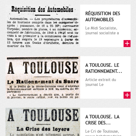
RÉQUISITION DES
AUTOMOBILES
Le Midi Socialiste,
journal socialiste a
été fondé en 1908 par
Vincent Auriol, né à...
A TOULOUSE. LE
RATIONNEMENT...
Article extrait du
journal Le
Télégramme.
A TOULOUSE. LA
CRISE DES...
Le Cri de Toulouse,