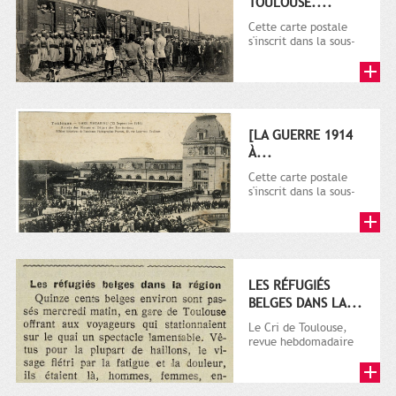
TOULOUSE....
Cette carte postale
s'inscrit dans la sous-
série 9 Fi comprenant
plusieurs milliers de...
[LA GUERRE 1914
À...
Cette carte postale
s'inscrit dans la sous-
série 9 Fi comprenant
plusieurs milliers de...
LES RÉFUGIÉS
BELGES DANS LA...
Le Cri de Toulouse,
revue hebdomadaire
satirique apparut en
1906 tout d'abord,
puis...