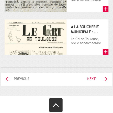
revue hebdomadaire
satirique, apparut en
1906 tout d'abord,
puis...
A LA BOUCHERIE
MUNICIPALE :...
Le Cri de Toulouse,
revue hebdomadaire
satirique, apparut en
1906 tout d'abord,
puis...
PREVIOUS
NEXT