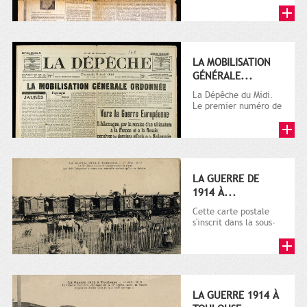
LA MOBILISATION
GÉNÉRALE...
La Dépêche du Midi.
Le premier numéro de
La Dépêche de
Toulouse paraît le 2
octobre...
LA GUERRE DE
1914 À...
Cette carte postale
s'inscrit dans la sous-
série 9 Fi comprenant
plusieurs milliers de...
LA GUERRE 1914 À