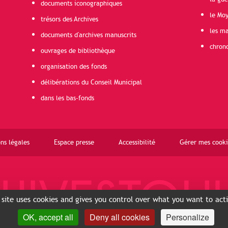
documents iconographiques
le Mo
trésors des Archives
les ma
documents d'archives manuscrits
chron
ouvrages de bibliothèque
organisation des fonds
délibérations du Conseil Municipal
dans les bas-fonds
ns légales
Espace presse
Accessibilité
Gérer mes cooki
 site uses cookies and gives you control over what you want to act
OK, accept all
Deny all cookies
Personalize