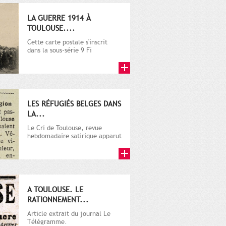
LA GUERRE 1914 À
TOULOUSE....
Cette carte postale s'inscrit
dans la sous-série 9 Fi
comprenant plusieurs milliers
de...
LES RÉFUGIÉS BELGES DANS
LA...
Le Cri de Toulouse, revue
hebdomadaire satirique apparut
en 1906 tout d'abord, puis...
A TOULOUSE. LE
RATIONNEMENT...
Article extrait du journal Le
Télégramme.