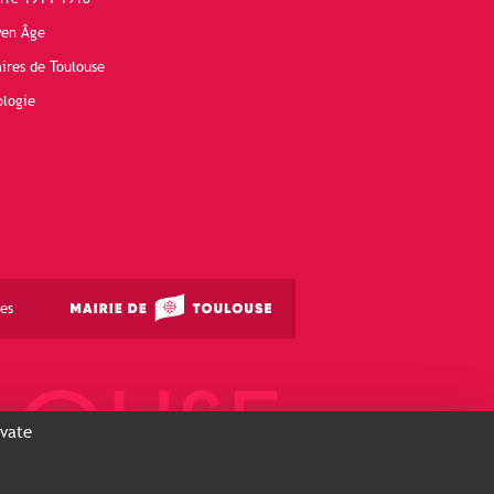
yen Âge
ires de Toulouse
ologie
es
ivate