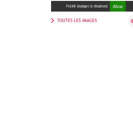
Allow
FlickR (badge) is disabled.
TOUTES LES IMAGES