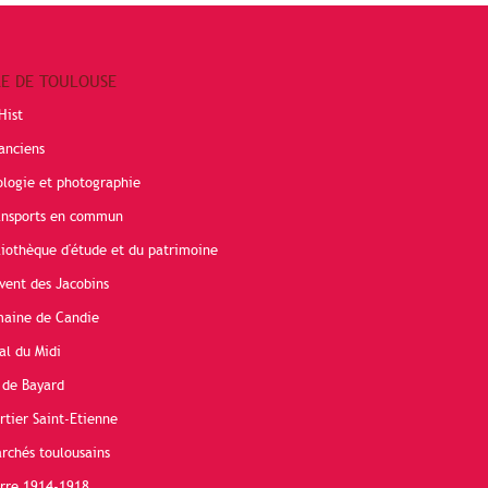
RE DE TOULOUSE
Hist
anciens
ologie et photographie
ransports en commun
liothèque d'étude et du patrimoine
vent des Jacobins
maine de Candie
al du Midi
 de Bayard
rtier Saint-Etienne
rchés toulousains
erre 1914-1918