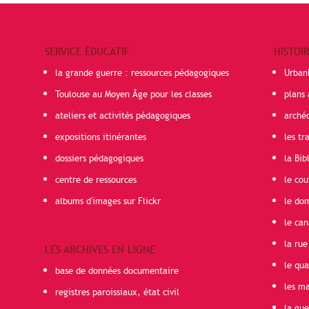
SERVICE ÉDUCATIF
HISTOI
la grande guerre : ressources pédagogiques
Urban
Toulouse au Moyen Âge pour les classes
plans 
ateliers et activités pédagogiques
arché
expositions itinérantes
les t
dossiers pédagogiques
la Bib
centre de ressources
le cou
albums d'images sur Flickr
le do
le can
la rue
LES ARCHIVES EN LIGNE
le qua
base de données documentaire
les ma
registres paroissiaux, état civil
la gu