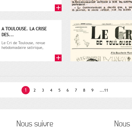
par Vincent Auriol, né à...
A TOULOUSE. LA CRISE
DES...
Le Cri de Toulouse, revue
hebdomadaire satirique,
apparut en 1906 tout d'abord,
puis...
1
2
3
4
5
6
7
8
9
...11
Nous suivre
Nous 