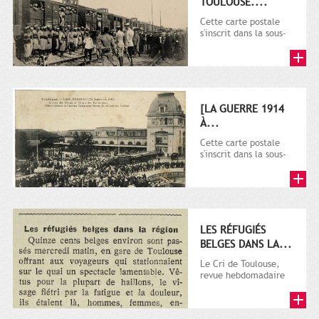
TOULOUSE....
Cette carte postale
s'inscrit dans la sous-
série 9 Fi comprenant
plusieurs milliers de...
[LA GUERRE 1914
À...
Cette carte postale
s'inscrit dans la sous-
série 9 Fi comprenant
plusieurs milliers de...
LES RÉFUGIÉS
BELGES DANS LA...
Le Cri de Toulouse,
revue hebdomadaire
satirique apparut en
1906 tout d'abord,
puis...