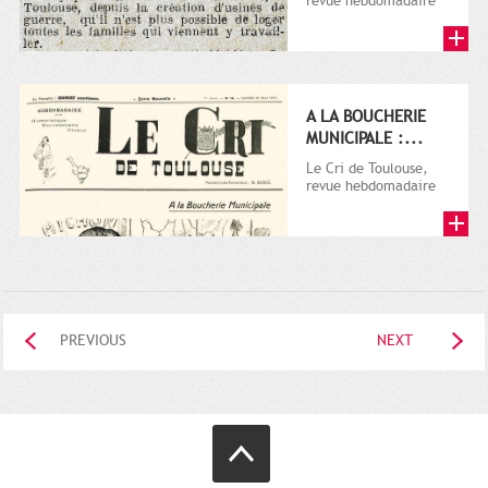
revue hebdomadaire
satirique, apparut en
1906 tout d'abord,
puis...
A LA BOUCHERIE
MUNICIPALE :...
Le Cri de Toulouse,
revue hebdomadaire
satirique, apparut en
1906 tout d'abord,
puis...
PREVIOUS
NEXT