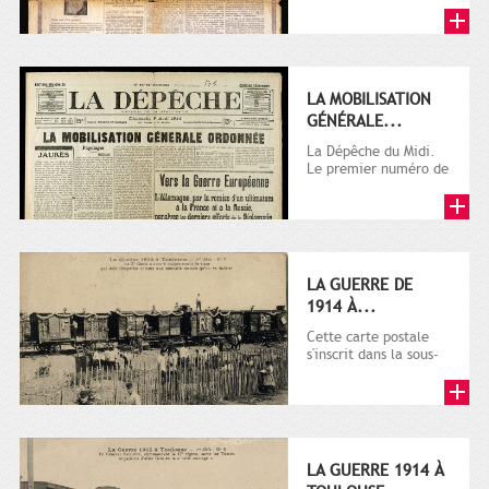
LA MOBILISATION
GÉNÉRALE...
La Dépêche du Midi.
Le premier numéro de
La Dépêche de
Toulouse paraît le 2
octobre...
LA GUERRE DE
1914 À...
Cette carte postale
s'inscrit dans la sous-
série 9 Fi comprenant
plusieurs milliers de...
LA GUERRE 1914 À