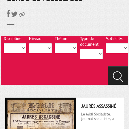
Discipline
Niveau
Thème
Type de
Mots clés
document
JAURÈS ASSASSINÉ
Le Midi Socialiste,
journal socialiste, a
été fondé en 1908 par
Vincent Auriol, né à...