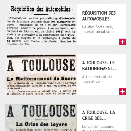
RÉQUISITION DES
AUTOMOBILES
Le Midi Socialiste,
journal socialiste a
été fondé en 1908 par
Vincent Auriol, né à...
A TOULOUSE. LE
RATIONNEMENT...
Article extrait du
journal Le
Télégramme.
A TOULOUSE. LA
CRISE DES...
Le Cri de Toulouse,