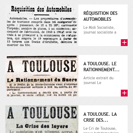
RÉQUISITION DES
AUTOMOBILES
Le Midi Socialiste,
journal socialiste a
été fondé en 1908 par
Vincent Auriol, né à...
A TOULOUSE. LE
RATIONNEMENT...
Article extrait du
journal Le
Télégramme.
A TOULOUSE. LA
CRISE DES...
Le Cri de Toulouse,