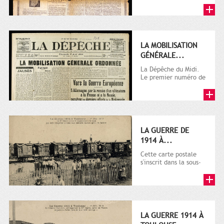
LA MOBILISATION
GÉNÉRALE...
La Dépêche du Midi.
Le premier numéro de
La Dépêche de
Toulouse paraît le 2
octobre...
LA GUERRE DE
1914 À...
Cette carte postale
s'inscrit dans la sous-
série 9 Fi comprenant
plusieurs milliers de...
LA GUERRE 1914 À