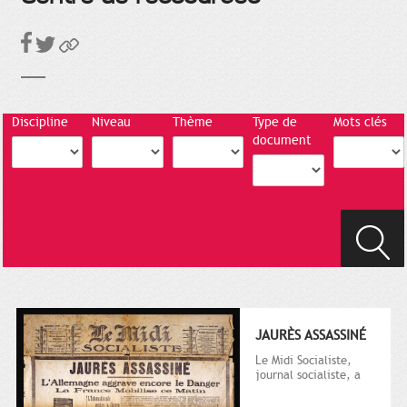
Discipline
Niveau
Thème
Type de
Mots clés
document
JAURÈS ASSASSINÉ
Le Midi Socialiste,
journal socialiste, a
été fondé en 1908 par
Vincent Auriol, né à...