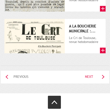
revue hebdomadaire
satirique, apparut en
1906 tout d'abord,
puis...
A LA BOUCHERIE
MUNICIPALE :...
Le Cri de Toulouse,
revue hebdomadaire
satirique, apparut en
1906 tout d'abord,
puis...
PREVIOUS
NEXT