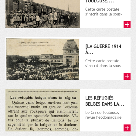
TOULOUSE....
Cette carte postale
s'inscrit dans la sous-
série 9 Fi comprenant
plusieurs milliers de...
[LA GUERRE 1914
À...
Cette carte postale
s'inscrit dans la sous-
série 9 Fi comprenant
plusieurs milliers de...
LES RÉFUGIÉS
BELGES DANS LA...
Le Cri de Toulouse,
revue hebdomadaire
satirique apparut en
1906 tout d'abord,
puis...