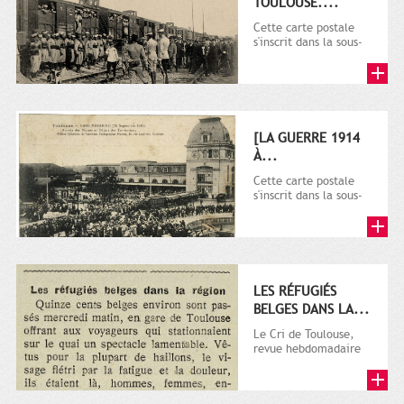
TOULOUSE....
Cette carte postale
s'inscrit dans la sous-
série 9 Fi comprenant
plusieurs milliers de...
[LA GUERRE 1914
À...
Cette carte postale
s'inscrit dans la sous-
série 9 Fi comprenant
plusieurs milliers de...
LES RÉFUGIÉS
BELGES DANS LA...
Le Cri de Toulouse,
revue hebdomadaire
satirique apparut en
1906 tout d'abord,
puis...