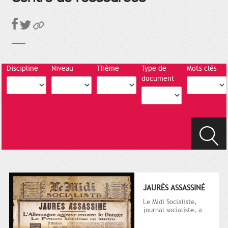
Discipline
Niveau
Thème
Type de
Mots clés
document
JAURÈS ASSASSINÉ
Le Midi Socialiste,
journal socialiste, a
été fondé en 1908 par
Vincent Auriol, né à...