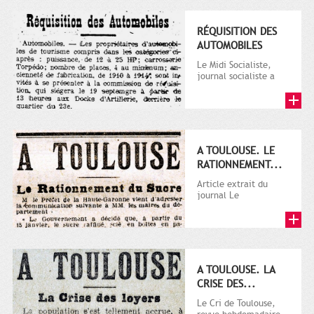
RÉQUISITION DES
AUTOMOBILES
Le Midi Socialiste,
journal socialiste a
été fondé en 1908 par
Vincent Auriol, né à...
A TOULOUSE. LE
RATIONNEMENT...
Article extrait du
journal Le
Télégramme.
A TOULOUSE. LA
CRISE DES...
Le Cri de Toulouse,