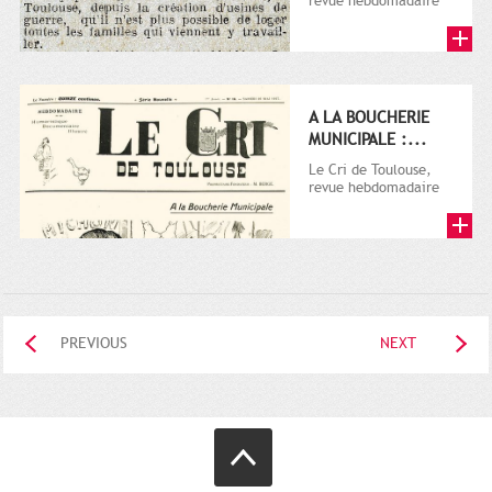
revue hebdomadaire
satirique, apparut en
1906 tout d'abord,
puis...
A LA BOUCHERIE
MUNICIPALE :...
Le Cri de Toulouse,
revue hebdomadaire
satirique, apparut en
1906 tout d'abord,
puis...
PREVIOUS
NEXT