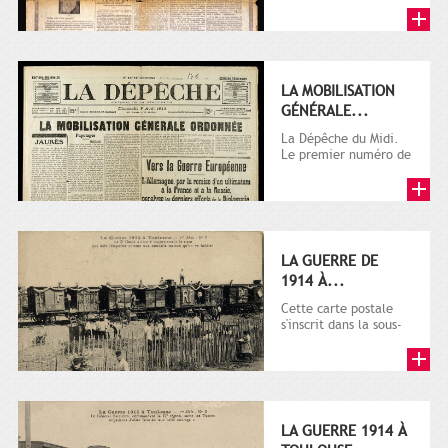
LA MOBILISATION
GÉNÉRALE...
La Dépêche du Midi.
Le premier numéro de
La Dépêche de
Toulouse paraît le 2
octobre...
LA GUERRE DE
1914 À...
Cette carte postale
s'inscrit dans la sous-
série 9 Fi comprenant
plusieurs milliers de...
LA GUERRE 1914 À