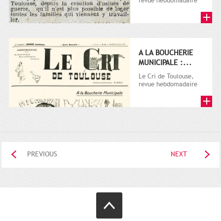
revue hebdomadaire
satirique, apparut en
1906 tout d'abord,
puis...
A LA BOUCHERIE
MUNICIPALE :...
Le Cri de Toulouse,
revue hebdomadaire
satirique, apparut en
1906 tout d'abord,
puis...
PREVIOUS
NEXT