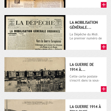
LA MOBILISATION
GÉNÉRALE...
La Dépêche du Midi.
Le premier numéro de
La Dépêche de
Toulouse paraît le 2
octobre...
LA GUERRE DE
1914 À...
Cette carte postale
s'inscrit dans la sous-
série 9 Fi comprenant
plusieurs milliers de...
LA GUERRE 1914 À