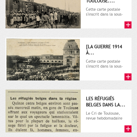
TOULOUSE....
Cette carte postale
s'inscrit dans la sous-
série 9 Fi comprenant
plusieurs milliers de...
[LA GUERRE 1914
À...
Cette carte postale
s'inscrit dans la sous-
série 9 Fi comprenant
plusieurs milliers de...
LES RÉFUGIÉS
BELGES DANS LA...
Le Cri de Toulouse,
revue hebdomadaire
satirique apparut en
1906 tout d'abord,
puis...