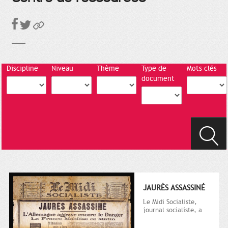
Discipline
Niveau
Thème
Type de
Mots clés
document
JAURÈS ASSASSINÉ
Le Midi Socialiste,
journal socialiste, a
été fondé en 1908 par
Vincent Auriol, né à...