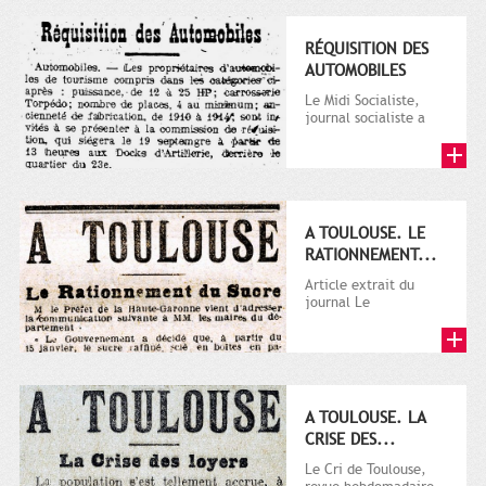
RÉQUISITION DES
AUTOMOBILES
Le Midi Socialiste,
journal socialiste a
été fondé en 1908 par
Vincent Auriol, né à...
A TOULOUSE. LE
RATIONNEMENT...
Article extrait du
journal Le
Télégramme.
A TOULOUSE. LA
CRISE DES...
Le Cri de Toulouse,