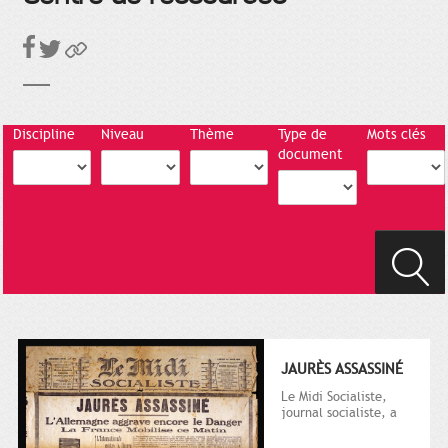
Discipline
Niveau
Thème
Type de
Mots clés
document
JAURÈS ASSASSINÉ
Le Midi Socialiste,
journal socialiste, a
été fondé en 1908 par
Vincent Auriol, né à...