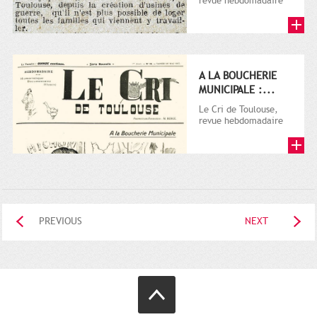
revue hebdomadaire
satirique, apparut en
1906 tout d'abord,
puis...
A LA BOUCHERIE
MUNICIPALE :...
Le Cri de Toulouse,
revue hebdomadaire
satirique, apparut en
1906 tout d'abord,
puis...
PREVIOUS
NEXT