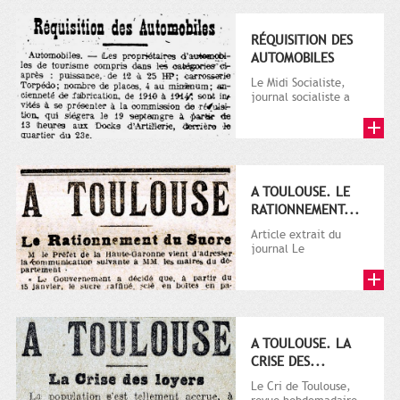
RÉQUISITION DES
AUTOMOBILES
Le Midi Socialiste,
journal socialiste a
été fondé en 1908 par
Vincent Auriol, né à...
A TOULOUSE. LE
RATIONNEMENT...
Article extrait du
journal Le
Télégramme.
A TOULOUSE. LA
CRISE DES...
Le Cri de Toulouse,