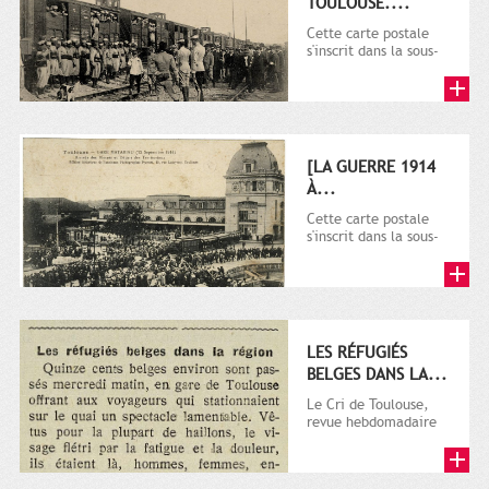
TOULOUSE....
Cette carte postale
s'inscrit dans la sous-
série 9 Fi comprenant
plusieurs milliers de...
[LA GUERRE 1914
À...
Cette carte postale
s'inscrit dans la sous-
série 9 Fi comprenant
plusieurs milliers de...
LES RÉFUGIÉS
BELGES DANS LA...
Le Cri de Toulouse,
revue hebdomadaire
satirique apparut en
1906 tout d'abord,
puis...