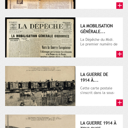
LA MOBILISATION
GÉNÉRALE...
La Dépêche du Midi.
Le premier numéro de
La Dépêche de
Toulouse paraît le 2
octobre...
LA GUERRE DE
1914 À...
Cette carte postale
s'inscrit dans la sous-
série 9 Fi comprenant
plusieurs milliers de...
LA GUERRE 1914 À