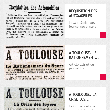
RÉQUISITION DES
AUTOMOBILES
Le Midi Socialiste,
journal socialiste a
été fondé en 1908 par
Vincent Auriol, né à...
A TOULOUSE. LE
RATIONNEMENT...
Article extrait du
journal Le
Télégramme.
A TOULOUSE. LA
CRISE DES...
Le Cri de Toulouse,