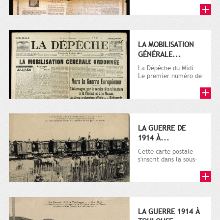
LA MOBILISATION
GÉNÉRALE...
La Dépêche du Midi.
Le premier numéro de
La Dépêche de
Toulouse paraît le 2
octobre...
LA GUERRE DE
1914 À...
Cette carte postale
s'inscrit dans la sous-
série 9 Fi comprenant
plusieurs milliers de...
LA GUERRE 1914 À