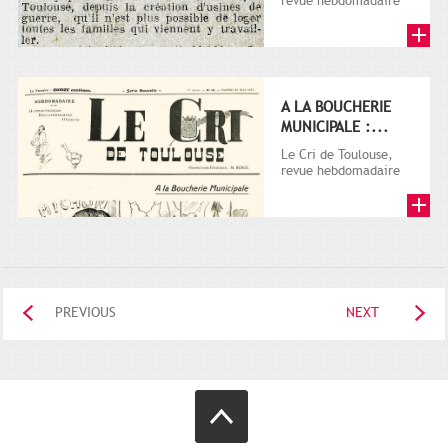
revue hebdomadaire
satirique, apparut en
1906 tout d'abord,
puis...
A LA BOUCHERIE
MUNICIPALE :...
Le Cri de Toulouse,
revue hebdomadaire
satirique, apparut en
1906 tout d'abord,
puis...
PREVIOUS
NEXT