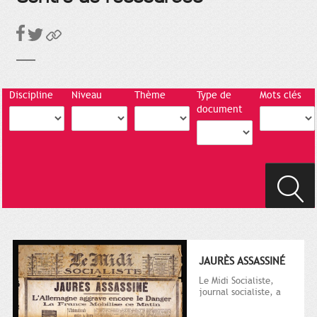
Discipline
Niveau
Thème
Type de
Mots clés
document
JAURÈS ASSASSINÉ
Le Midi Socialiste,
journal socialiste, a
été fondé en 1908 par
Vincent Auriol, né à...