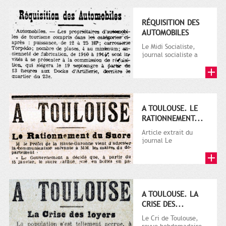
RÉQUISITION DES
AUTOMOBILES
Le Midi Socialiste,
journal socialiste a
été fondé en 1908 par
Vincent Auriol, né à...
A TOULOUSE. LE
RATIONNEMENT...
Article extrait du
journal Le
Télégramme.
A TOULOUSE. LA
CRISE DES...
Le Cri de Toulouse,