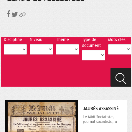
Discipline
Niveau
Thème
Type de
Mots clés
document
JAURÈS ASSASSINÉ
Le Midi Socialiste,
journal socialiste, a
été fondé en 1908 par
Vincent Auriol, né à...