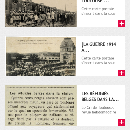
TOULOUSE....
Cette carte postale
s'inscrit dans la sous-
série 9 Fi comprenant
plusieurs milliers de...
[LA GUERRE 1914
À...
Cette carte postale
s'inscrit dans la sous-
série 9 Fi comprenant
plusieurs milliers de...
LES RÉFUGIÉS
BELGES DANS LA...
Le Cri de Toulouse,
revue hebdomadaire
satirique apparut en
1906 tout d'abord,
puis...