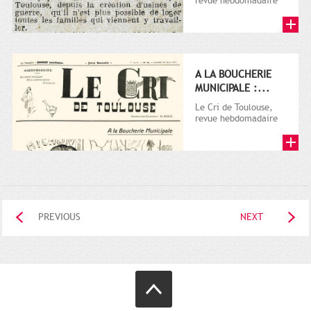
revue hebdomadaire
satirique, apparut en
1906 tout d'abord,
puis...
A LA BOUCHERIE
MUNICIPALE :...
Le Cri de Toulouse,
revue hebdomadaire
satirique, apparut en
1906 tout d'abord,
puis...
PREVIOUS
NEXT