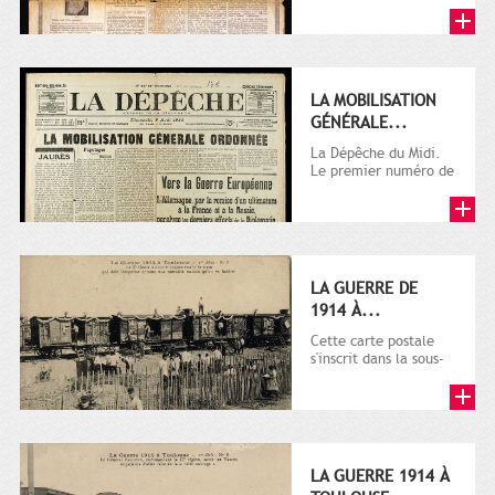
LA MOBILISATION
GÉNÉRALE...
La Dépêche du Midi.
Le premier numéro de
La Dépêche de
Toulouse paraît le 2
octobre...
LA GUERRE DE
1914 À...
Cette carte postale
s'inscrit dans la sous-
série 9 Fi comprenant
plusieurs milliers de...
LA GUERRE 1914 À