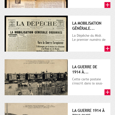
LA MOBILISATION
GÉNÉRALE...
La Dépêche du Midi.
Le premier numéro de
La Dépêche de
Toulouse paraît le 2
octobre...
LA GUERRE DE
1914 À...
Cette carte postale
s'inscrit dans la sous-
série 9 Fi comprenant
plusieurs milliers de...
LA GUERRE 1914 À