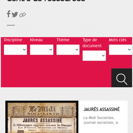
Discipline
Niveau
Thème
Type de
Mots clés
document
JAURÈS ASSASSINÉ
Le Midi Socialiste,
journal socialiste, a
été fondé en 1908 par
Vincent Auriol, né à...