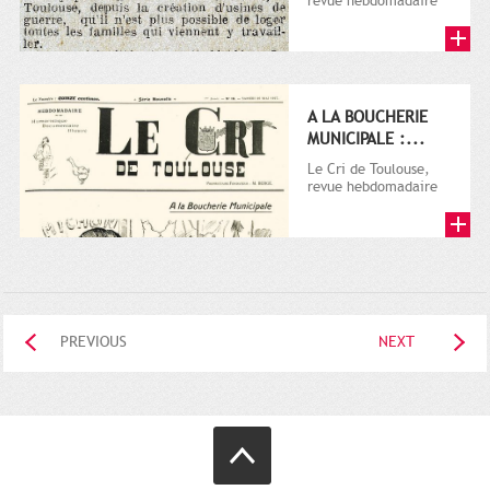
revue hebdomadaire
satirique, apparut en
1906 tout d'abord,
puis...
A LA BOUCHERIE
MUNICIPALE :...
Le Cri de Toulouse,
revue hebdomadaire
satirique, apparut en
1906 tout d'abord,
puis...
PREVIOUS
NEXT