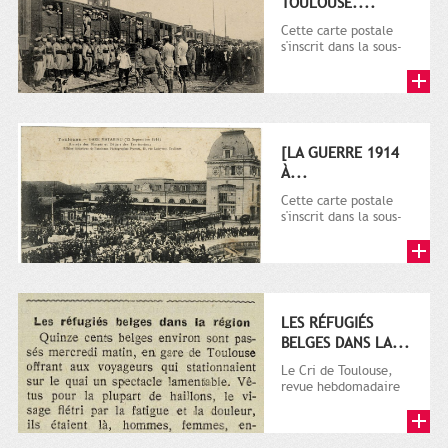
TOULOUSE....
Cette carte postale
s'inscrit dans la sous-
série 9 Fi comprenant
plusieurs milliers de...
[LA GUERRE 1914
À...
Cette carte postale
s'inscrit dans la sous-
série 9 Fi comprenant
plusieurs milliers de...
LES RÉFUGIÉS
BELGES DANS LA...
Le Cri de Toulouse,
revue hebdomadaire
satirique apparut en
1906 tout d'abord,
puis...