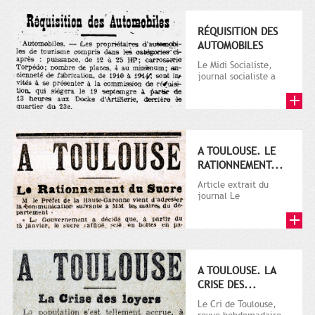
RÉQUISITION DES
AUTOMOBILES
Le Midi Socialiste,
journal socialiste a
été fondé en 1908 par
Vincent Auriol, né à...
A TOULOUSE. LE
RATIONNEMENT...
Article extrait du
journal Le
Télégramme.
A TOULOUSE. LA
CRISE DES...
Le Cri de Toulouse,