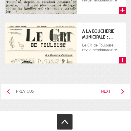
revue hebdomadaire
satirique, apparut en
1906 tout d'abord,
puis...
A LA BOUCHERIE
MUNICIPALE :...
Le Cri de Toulouse,
revue hebdomadaire
satirique, apparut en
1906 tout d'abord,
puis...
PREVIOUS
NEXT