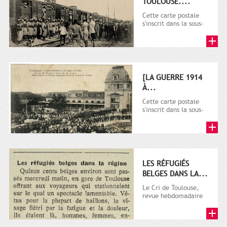
TOULOUSE....
Cette carte postale
s'inscrit dans la sous-
série 9 Fi comprenant
plusieurs milliers de...
[LA GUERRE 1914
À...
Cette carte postale
s'inscrit dans la sous-
série 9 Fi comprenant
plusieurs milliers de...
LES RÉFUGIÉS
BELGES DANS LA...
Le Cri de Toulouse,
revue hebdomadaire
satirique apparut en
1906 tout d'abord,
puis...