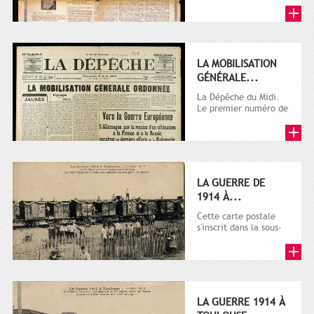
LA MOBILISATION
GÉNÉRALE...
La Dépêche du Midi.
Le premier numéro de
La Dépêche de
Toulouse paraît le 2
octobre...
LA GUERRE DE
1914 À...
Cette carte postale
s'inscrit dans la sous-
série 9 Fi comprenant
plusieurs milliers de...
LA GUERRE 1914 À