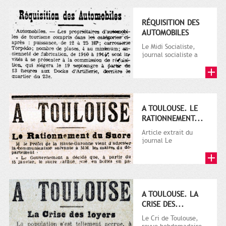
RÉQUISITION DES
AUTOMOBILES
Le Midi Socialiste,
journal socialiste a
été fondé en 1908 par
Vincent Auriol, né à...
A TOULOUSE. LE
RATIONNEMENT...
Article extrait du
journal Le
Télégramme.
A TOULOUSE. LA
CRISE DES...
Le Cri de Toulouse,