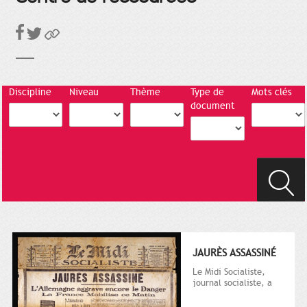
Discipline
Niveau
Thème
Type de
Mots clés
document
JAURÈS ASSASSINÉ
Le Midi Socialiste,
journal socialiste, a
été fondé en 1908 par
Vincent Auriol, né à...