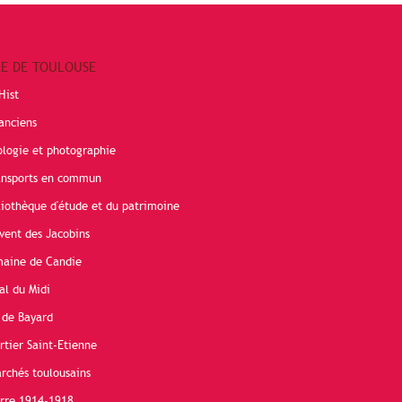
RE DE TOULOUSE
Hist
anciens
ologie et photographie
ransports en commun
liothèque d'étude et du patrimoine
vent des Jacobins
maine de Candie
al du Midi
 de Bayard
rtier Saint-Etienne
rchés toulousains
erre 1914-1918