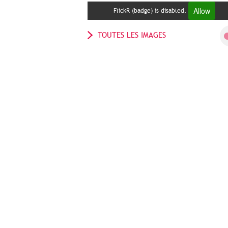
Allow
FlickR (badge) is disabled.
TOUTES LES IMAGES