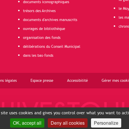
documents iconographiques
le Mo
trésors des Archives
les ma
documents d'archives manuscrits
chron
ouvrages de bibliothèque
organisation des fonds
délibérations du Conseil Municipal
dans les bas-fonds
ns légales
Espace presse
Accessibilité
Gérer mes cooki
 site uses cookies and gives you control over what you want to act
OK, accept all
Deny all cookies
Personalize