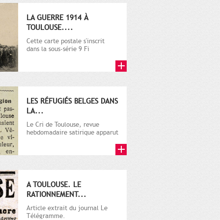
LA GUERRE 1914 À
TOULOUSE....
Cette carte postale s'inscrit
dans la sous-série 9 Fi
comprenant plusieurs milliers
de...
LES RÉFUGIÉS BELGES DANS
LA...
Le Cri de Toulouse, revue
hebdomadaire satirique apparut
en 1906 tout d'abord, puis...
A TOULOUSE. LE
RATIONNEMENT...
Article extrait du journal Le
Télégramme.