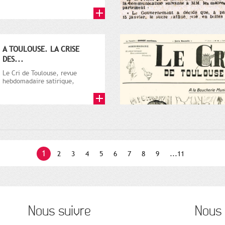
par Vincent Auriol, né à...
A TOULOUSE. LA CRISE
DES...
Le Cri de Toulouse, revue
hebdomadaire satirique,
apparut en 1906 tout d'abord,
puis...
1
2
3
4
5
6
7
8
9
...11
Nous suivre
Nous 