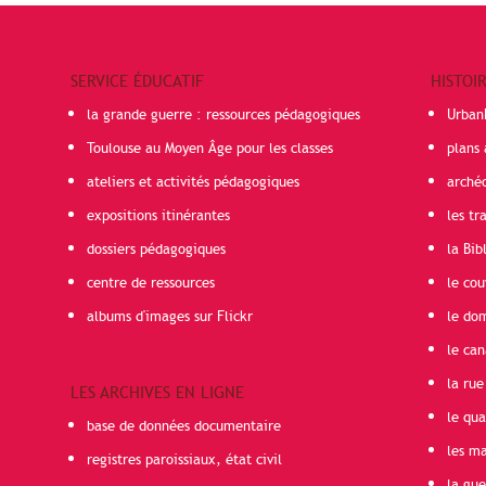
SERVICE ÉDUCATIF
HISTOI
la grande guerre : ressources pédagogiques
Urban
Toulouse au Moyen Âge pour les classes
plans 
ateliers et activités pédagogiques
arché
expositions itinérantes
les t
dossiers pédagogiques
la Bib
centre de ressources
le cou
albums d'images sur Flickr
le do
le can
la rue
LES ARCHIVES EN LIGNE
le qua
base de données documentaire
les ma
registres paroissiaux, état civil
la gu