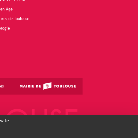
yen Âge
ires de Toulouse
ologie
es
ivate