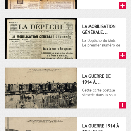
LA MOBILISATION
GÉNÉRALE...
La Dépêche du Midi.
Le premier numéro de
La Dépêche de
Toulouse paraît le 2
octobre...
LA GUERRE DE
1914 À...
Cette carte postale
s'inscrit dans la sous-
série 9 Fi comprenant
plusieurs milliers de...
LA GUERRE 1914 À