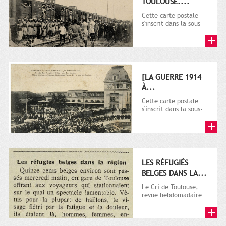
TOULOUSE....
Cette carte postale
s'inscrit dans la sous-
série 9 Fi comprenant
plusieurs milliers de...
[LA GUERRE 1914
À...
Cette carte postale
s'inscrit dans la sous-
série 9 Fi comprenant
plusieurs milliers de...
LES RÉFUGIÉS
BELGES DANS LA...
Le Cri de Toulouse,
revue hebdomadaire
satirique apparut en
1906 tout d'abord,
puis...