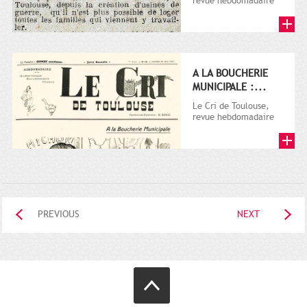
revue hebdomadaire
satirique, apparut en
1906 tout d'abord,
puis...
A LA BOUCHERIE
MUNICIPALE :...
Le Cri de Toulouse,
revue hebdomadaire
satirique, apparut en
1906 tout d'abord,
puis...
PREVIOUS
NEXT