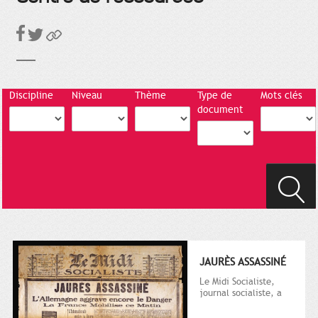
Discipline
Niveau
Thème
Type de
Mots clés
document
JAURÈS ASSASSINÉ
Le Midi Socialiste,
journal socialiste, a
été fondé en 1908 par
Vincent Auriol, né à...