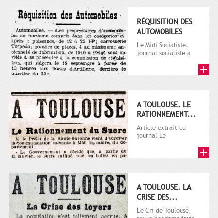
RÉQUISITION DES
AUTOMOBILES
Le Midi Socialiste,
journal socialiste a
été fondé en 1908 par
Vincent Auriol, né à...
A TOULOUSE. LE
RATIONNEMENT...
Article extrait du
journal Le
Télégramme.
A TOULOUSE. LA
CRISE DES...
Le Cri de Toulouse,