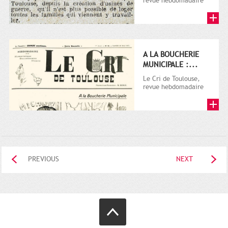
revue hebdomadaire
satirique, apparut en
1906 tout d'abord,
puis...
A LA BOUCHERIE
MUNICIPALE :...
Le Cri de Toulouse,
revue hebdomadaire
satirique, apparut en
1906 tout d'abord,
puis...
PREVIOUS
NEXT