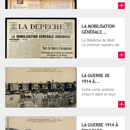
LA MOBILISATION
GÉNÉRALE...
La Dépêche du Midi.
Le premier numéro de
La Dépêche de
Toulouse paraît le 2
octobre...
LA GUERRE DE
1914 À...
Cette carte postale
s'inscrit dans la sous-
série 9 Fi comprenant
plusieurs milliers de...
LA GUERRE 1914 À