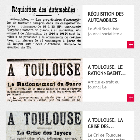
RÉQUISITION DES
AUTOMOBILES
Le Midi Socialiste,
journal socialiste a
été fondé en 1908 par
Vincent Auriol, né à...
A TOULOUSE. LE
RATIONNEMENT...
Article extrait du
journal Le
Télégramme.
A TOULOUSE. LA
CRISE DES...
Le Cri de Toulouse,