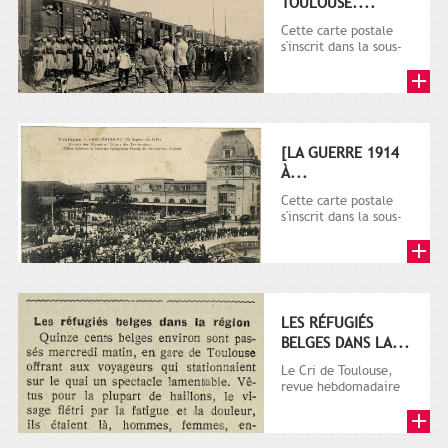
TOULOUSE....
Cette carte postale
s'inscrit dans la sous-
série 9 Fi comprenant
plusieurs milliers de...
[LA GUERRE 1914
À...
Cette carte postale
s'inscrit dans la sous-
série 9 Fi comprenant
plusieurs milliers de...
LES RÉFUGIÉS
BELGES DANS LA...
Le Cri de Toulouse,
revue hebdomadaire
satirique apparut en
1906 tout d'abord,
puis...