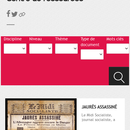
Discipline
Niveau
Thème
Type de
Mots clés
document
JAURÈS ASSASSINÉ
Le Midi Socialiste,
journal socialiste, a
été fondé en 1908 par
Vincent Auriol, né à...