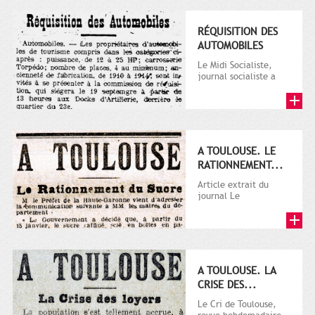
RÉQUISITION DES
AUTOMOBILES
Le Midi Socialiste,
journal socialiste a
été fondé en 1908 par
Vincent Auriol, né à...
A TOULOUSE. LE
RATIONNEMENT...
Article extrait du
journal Le
Télégramme.
A TOULOUSE. LA
CRISE DES...
Le Cri de Toulouse,