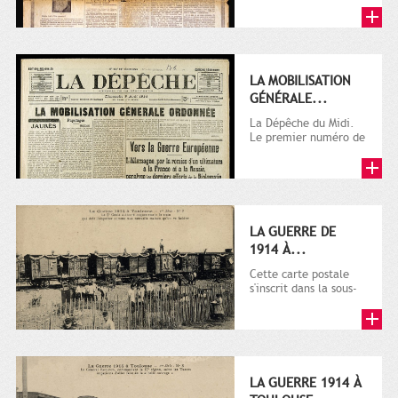
LA MOBILISATION
GÉNÉRALE...
La Dépêche du Midi.
Le premier numéro de
La Dépêche de
Toulouse paraît le 2
octobre...
LA GUERRE DE
1914 À...
Cette carte postale
s'inscrit dans la sous-
série 9 Fi comprenant
plusieurs milliers de...
LA GUERRE 1914 À