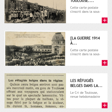
TOULOUSE....
Cette carte postale
s'inscrit dans la sous-
série 9 Fi comprenant
plusieurs milliers de...
[LA GUERRE 1914
À...
Cette carte postale
s'inscrit dans la sous-
série 9 Fi comprenant
plusieurs milliers de...
LES RÉFUGIÉS
BELGES DANS LA...
Le Cri de Toulouse,
revue hebdomadaire
satirique apparut en
1906 tout d'abord,
puis...