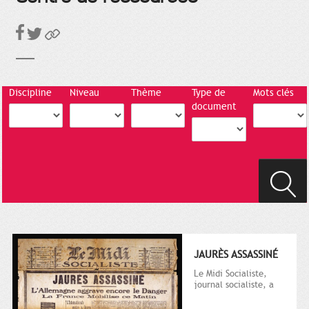
Discipline
Niveau
Thème
Type de
Mots clés
document
JAURÈS ASSASSINÉ
Le Midi Socialiste,
journal socialiste, a
été fondé en 1908 par
Vincent Auriol, né à...