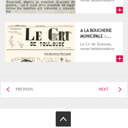
revue hebdomadaire
satirique, apparut en
1906 tout d'abord,
puis...
A LA BOUCHERIE
MUNICIPALE :...
Le Cri de Toulouse,
revue hebdomadaire
satirique, apparut en
1906 tout d'abord,
puis...
PREVIOUS
NEXT