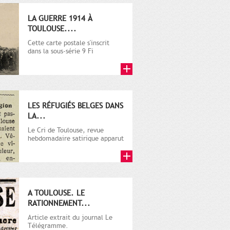
LA GUERRE 1914 À
TOULOUSE....
Cette carte postale s'inscrit
dans la sous-série 9 Fi
comprenant plusieurs milliers
de...
LES RÉFUGIÉS BELGES DANS
LA...
Le Cri de Toulouse, revue
hebdomadaire satirique apparut
en 1906 tout d'abord, puis...
A TOULOUSE. LE
RATIONNEMENT...
Article extrait du journal Le
Télégramme.