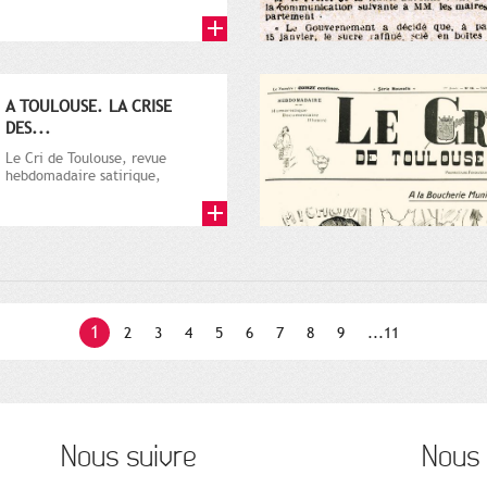
par Vincent Auriol, né à...
A TOULOUSE. LA CRISE
DES...
Le Cri de Toulouse, revue
hebdomadaire satirique,
apparut en 1906 tout d'abord,
puis...
1
2
3
4
5
6
7
8
9
...11
Nous suivre
Nous 