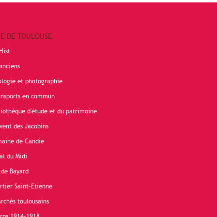
RE DE TOULOUSE
Hist
anciens
ologie et photographie
ransports en commun
liothèque d'étude et du patrimoine
vent des Jacobins
maine de Candie
al du Midi
 de Bayard
rtier Saint-Etienne
rchés toulousains
erre 1914-1918