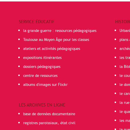
SERVICE ÉDUCATIF
HISTOI
la grande guerre : ressources pédagogiques
Urban
Toulouse au Moyen Âge pour les classes
plans 
ateliers et activités pédagogiques
arché
expositions itinérantes
les t
dossiers pédagogiques
la Bib
centre de ressources
le cou
albums d'images sur Flickr
le do
le can
la rue
LES ARCHIVES EN LIGNE
le qua
base de données documentaire
les ma
registres paroissiaux, état civil
la gu