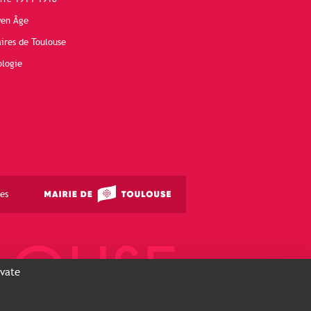
yen Âge
ires de Toulouse
ologie
es
ivate