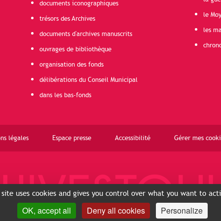
documents iconographiques
le Mo
trésors des Archives
les ma
documents d'archives manuscrits
chron
ouvrages de bibliothèque
organisation des fonds
délibérations du Conseil Municipal
dans les bas-fonds
ns légales
Espace presse
Accessibilité
Gérer mes cooki
 site uses cookies and gives you control over what you want to act
OK, accept all
Deny all cookies
Personalize