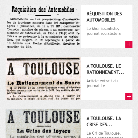
RÉQUISITION DES
AUTOMOBILES
Le Midi Socialiste,
journal socialiste a
été fondé en 1908 par
Vincent Auriol, né à...
A TOULOUSE. LE
RATIONNEMENT...
Article extrait du
journal Le
Télégramme.
A TOULOUSE. LA
CRISE DES...
Le Cri de Toulouse,