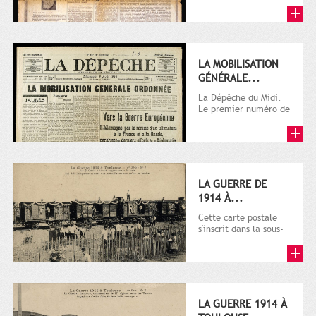
LA MOBILISATION
GÉNÉRALE...
La Dépêche du Midi.
Le premier numéro de
La Dépêche de
Toulouse paraît le 2
octobre...
LA GUERRE DE
1914 À...
Cette carte postale
s'inscrit dans la sous-
série 9 Fi comprenant
plusieurs milliers de...
LA GUERRE 1914 À