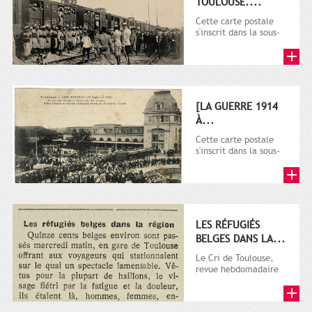
TOULOUSE....
Cette carte postale
s'inscrit dans la sous-
série 9 Fi comprenant
plusieurs milliers de...
[LA GUERRE 1914
À...
Cette carte postale
s'inscrit dans la sous-
série 9 Fi comprenant
plusieurs milliers de...
LES RÉFUGIÉS
BELGES DANS LA...
Le Cri de Toulouse,
revue hebdomadaire
satirique apparut en
1906 tout d'abord,
puis...