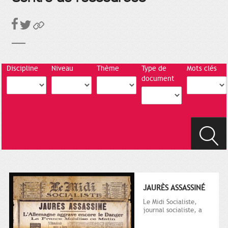
Discipline
Niveau
Thème
Type de
Mots clés
document
JAURÈS ASSASSINÉ
Le Midi Socialiste,
journal socialiste, a
été fondé en 1908 par
Vincent Auriol, né à...