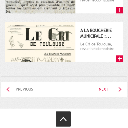
revue hebdomadaire
satirique, apparut en
1906 tout d'abord,
puis...
A LA BOUCHERIE
MUNICIPALE :...
Le Cri de Toulouse,
revue hebdomadaire
satirique, apparut en
1906 tout d'abord,
puis...
PREVIOUS
NEXT