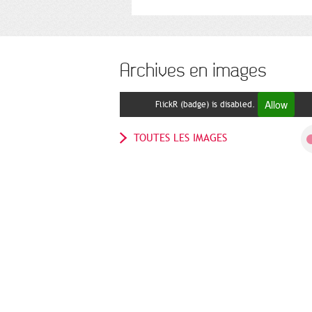
Archives en images
Allow
FlickR (badge) is disabled.
TOUTES LES IMAGES