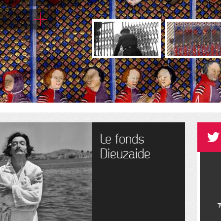
Le fonds
Dieuzaide
T