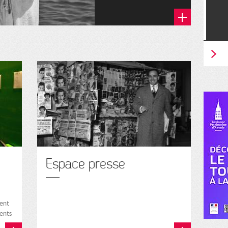
Espace presse
sent
ents