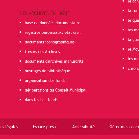
le can
la rue
LES ARCHIVES EN LIGNE
le qua
base de données documentaire
les ma
registres paroissiaux, état civil
la gu
documents iconographiques
le Mo
trésors des Archives
les ma
documents d'archives manuscrits
chron
ouvrages de bibliothèque
organisation des fonds
délibérations du Conseil Municipal
dans les bas-fonds
ns légales
Espace presse
Accessibilité
Gérer mes cooki