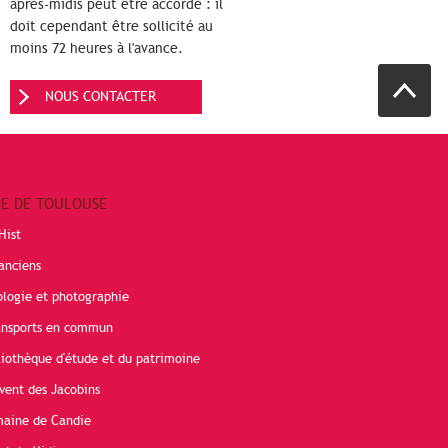
après-midis peut être accordé : il
doit cependant être sollicité au
moins 72 heures à l'avance.
NOUS CONTACTER
RE DE TOULOUSE
Hist
anciens
ologie et photographie
ransports en commun
liothèque d'étude et du patrimoine
vent des Jacobins
maine de Candie