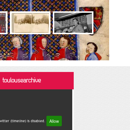
@toulousearchive
Allow
witter (timeline) is disabled.