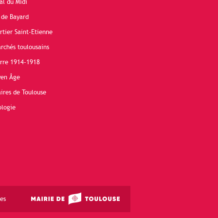
al du Midi
 de Bayard
rtier Saint-Etienne
rchés toulousains
erre 1914-1918
yen Âge
ires de Toulouse
ologie
es