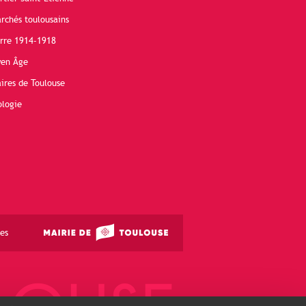
rchés toulousains
erre 1914-1918
yen Âge
ires de Toulouse
ologie
es