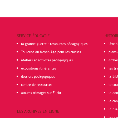
SERVICE ÉDUCATIF
HISTOI
la grande guerre : ressources pédagogiques
Urban
Toulouse au Moyen Âge pour les classes
plans 
ateliers et activités pédagogiques
arché
expositions itinérantes
les t
dossiers pédagogiques
la Bib
centre de ressources
le cou
albums d'images sur Flickr
le do
le can
la rue
LES ARCHIVES EN LIGNE
le qua