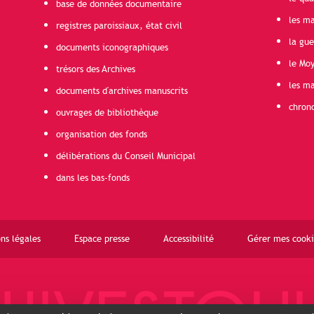
base de données documentaire
les ma
registres paroissiaux, état civil
la gu
documents iconographiques
le Mo
trésors des Archives
les ma
documents d'archives manuscrits
chron
ouvrages de bibliothèque
organisation des fonds
délibérations du Conseil Municipal
dans les bas-fonds
ns légales
Espace presse
Accessibilité
Gérer mes cooki