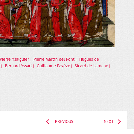
Pierre Ysalguier|
Pierre Martin del Pont|
Hugues de
i|
Bernard Yssart|
Guillaume Pagèze|
Sicard de Laroche|
PREVIOUS
NEXT