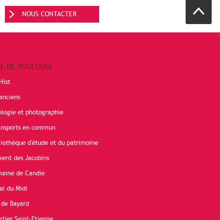
NOUS CONTACTER
RE DE TOULOUSE
Hist
anciens
ologie et photographie
ransports en commun
liothèque d'étude et du patrimoine
vent des Jacobins
maine de Candie
al du Midi
 de Bayard
rtier Saint-Etienne