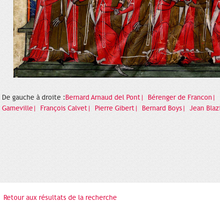
De gauche à droite :
Bernard Arnaud del Pont|
Bérenger de Francon|
Gameville|
François Calvet|
Pierre Gibert|
Bernard Boys|
Jean Blaz
Retour aux résultats de la recherche