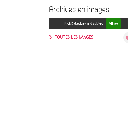
Archives en images
Allow
FlickR (badge) is disabled.
TOUTES LES IMAGES