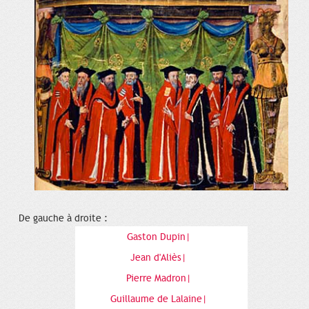
De gauche à droite :
Gaston Dupin|
Jean d'Aliès|
Pierre Madron|
Guillaume de Lalaine|