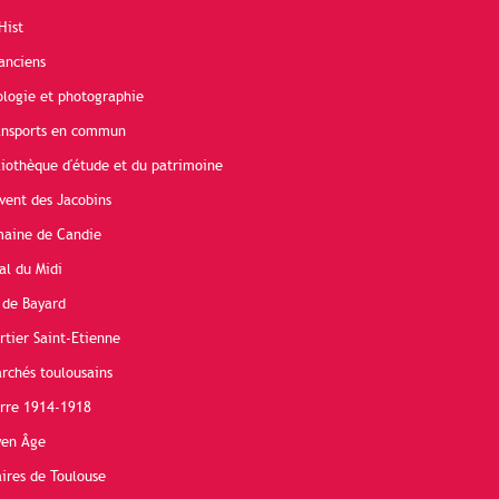
Hist
anciens
ologie et photographie
ransports en commun
liothèque d'étude et du patrimoine
vent des Jacobins
maine de Candie
al du Midi
 de Bayard
rtier Saint-Etienne
rchés toulousains
erre 1914-1918
yen Âge
ires de Toulouse