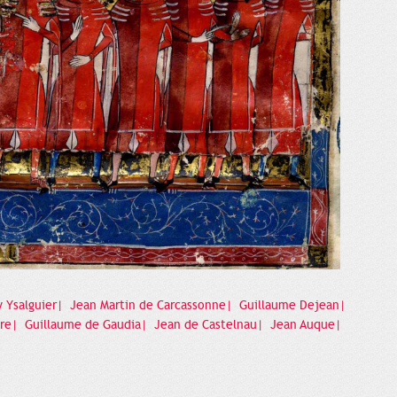
 Ysalguier|
Jean Martin de Carcassonne|
Guillaume Dejean|
ure|
Guillaume de Gaudia|
Jean de Castelnau|
Jean Auque|