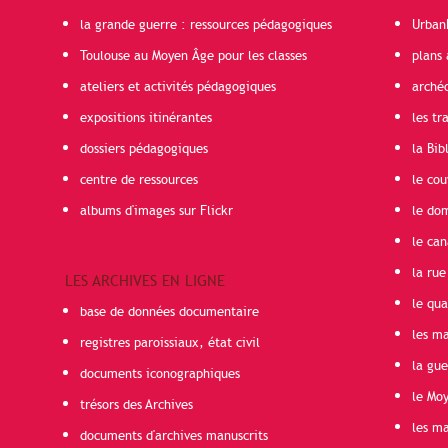
la grande guerre : ressources pédagogiques
Urban
Toulouse au Moyen Âge pour les classes
plans 
ateliers et activités pédagogiques
arché
expositions itinérantes
les t
dossiers pédagogiques
la Bib
centre de ressources
le cou
albums d'images sur Flickr
le do
le can
la rue
LES ARCHIVES EN LIGNE
le qua
base de données documentaire
les ma
registres paroissiaux, état civil
la gu
documents iconographiques
le Mo
trésors des Archives
les ma
documents d'archives manuscrits