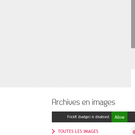
Archives en images
Allow
FlickR (badge) is disabled.
TOUTES LES IMAGES