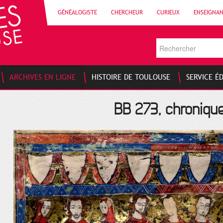
GÉNÉALOGISTE
CHERCHEUR
CURIEUX
ENSEIGNA
ARCHIVES EN LIGNE
HISTOIRE DE TOULOUSE
SERVICE É
BB 273, chroniqu