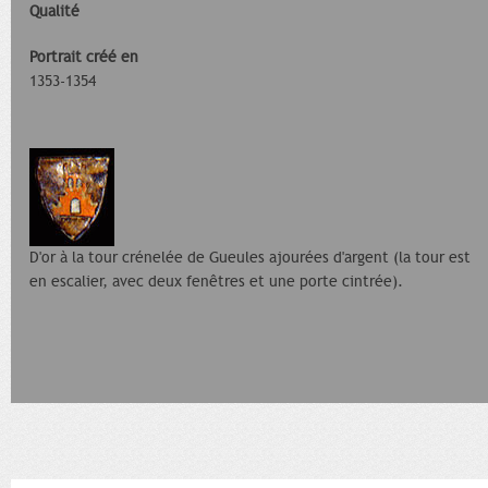
Qualité
Portrait créé en
1353-1354
D'or à la tour crénelée de Gueules ajourées d'argent (la tour est
en escalier, avec deux fenêtres et une porte cintrée).