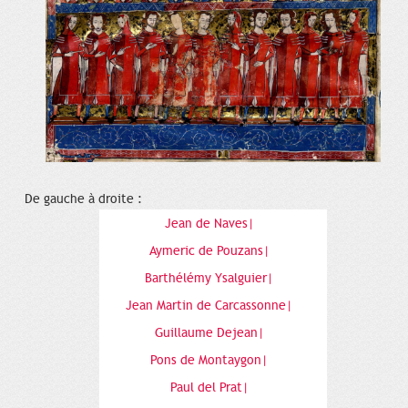
De gauche à droite :
Jean de Naves|
Aymeric de Pouzans|
Barthélémy Ysalguier|
Jean Martin de Carcassonne|
Guillaume Dejean|
Pons de Montaygon|
Paul del Prat|