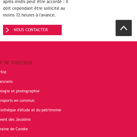
après-midis peut être accordé : il
doit cependant être sollicité au
moins 72 heures à l'avance.
NOUS CONTACTER
RE DE TOULOUSE
Hist
anciens
ologie et photographie
ransports en commun
liothèque d'étude et du patrimoine
vent des Jacobins
maine de Candie