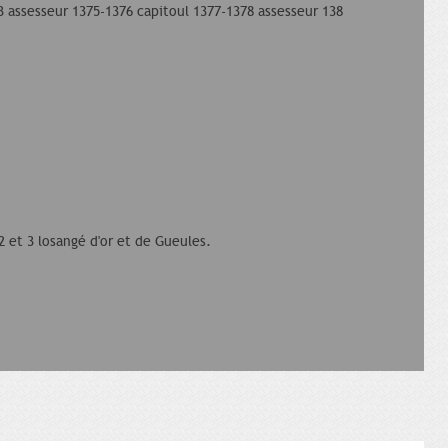
3 assesseur 1375-1376 capitoul 1377-1378 assesseur 138
 2 et 3 losangé d'or et de Gueules.