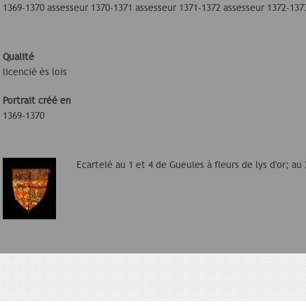
1369-1370 assesseur 1370-1371 assesseur 1371-1372 assesseur 1372-137
Qualité
licencié ès lois
Portrait créé en
1369-1370
Ecartelé au 1 et 4 de Gueules à fleurs de lys d'or; au