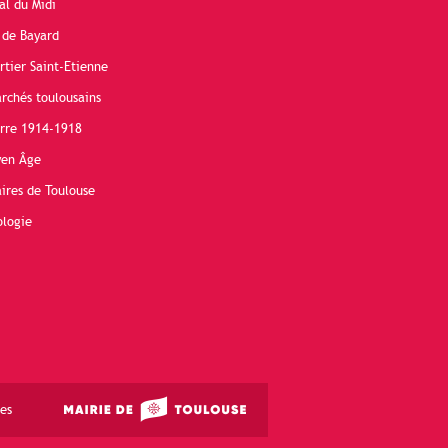
al du Midi
 de Bayard
rtier Saint-Etienne
rchés toulousains
erre 1914-1918
yen Âge
ires de Toulouse
ologie
es