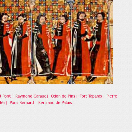
l Pont|
Raymond Garaud|
Odon de Pins|
Fort Taparas|
Pierre
olès|
Pons Bernard|
Bertrand de Palais|