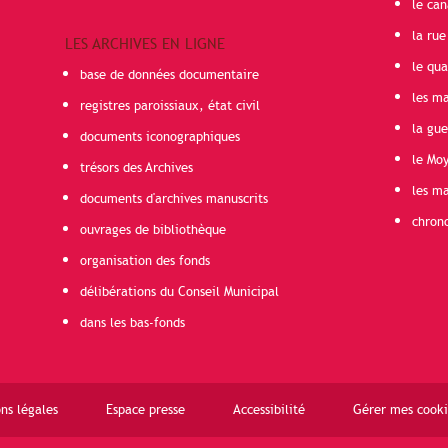
le can
la rue
LES ARCHIVES EN LIGNE
le qua
base de données documentaire
les ma
registres paroissiaux, état civil
la gu
documents iconographiques
le Mo
trésors des Archives
les ma
documents d'archives manuscrits
chron
ouvrages de bibliothèque
organisation des fonds
délibérations du Conseil Municipal
dans les bas-fonds
ns légales
Espace presse
Accessibilité
Gérer mes cooki