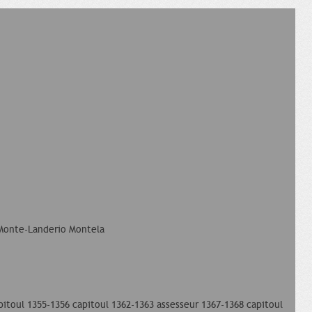
Monte-Landerio Montela
pitoul 1355-1356 capitoul 1362-1363 assesseur 1367-1368 capitoul