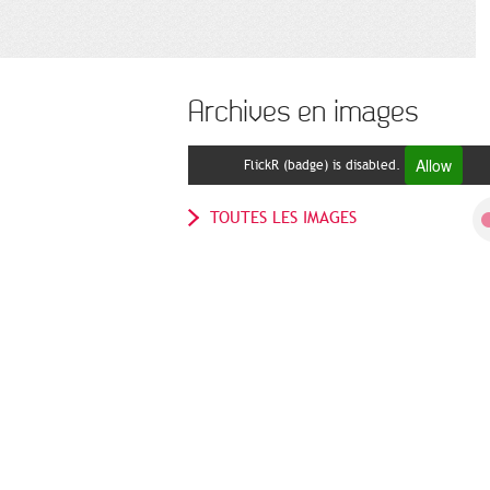
Archives en images
Allow
FlickR (badge) is disabled.
TOUTES LES IMAGES