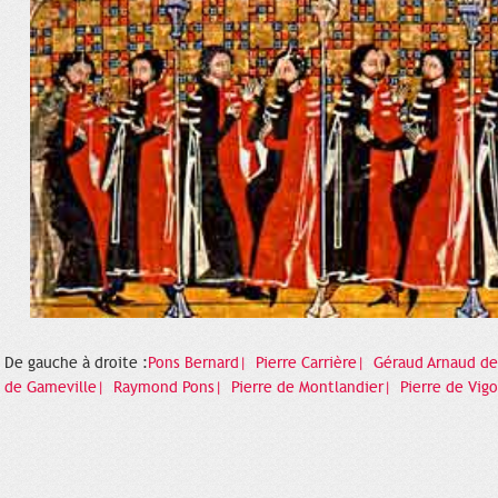
De gauche à droite :
Pons Bernard|
Pierre Carrière|
Géraud Arnaud de
de Gameville|
Raymond Pons|
Pierre de Montlandier|
Pierre de Vig