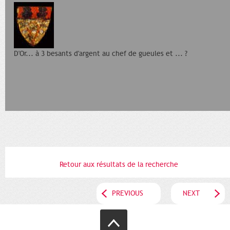
D'Or... à 3 besants d'argent au chef de gueules et ... ?
Retour aux résultats de la recherche
PREVIOUS
NEXT