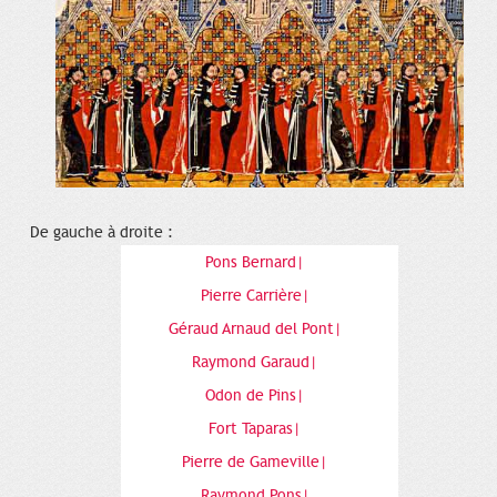
De gauche à droite :
Pons Bernard|
Pierre Carrière|
Géraud Arnaud del Pont|
Raymond Garaud|
Odon de Pins|
Fort Taparas|
Pierre de Gameville|
Raymond Pons|