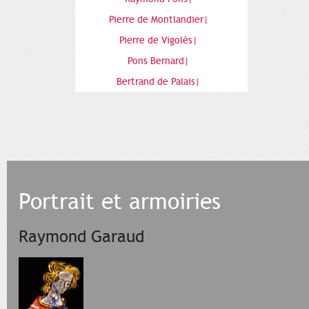
Pierre de Montlandier|
Pierre de Vigolès|
Pons Bernard|
Bertrand de Palais|
Portrait et armoiries
Raymond Garaud