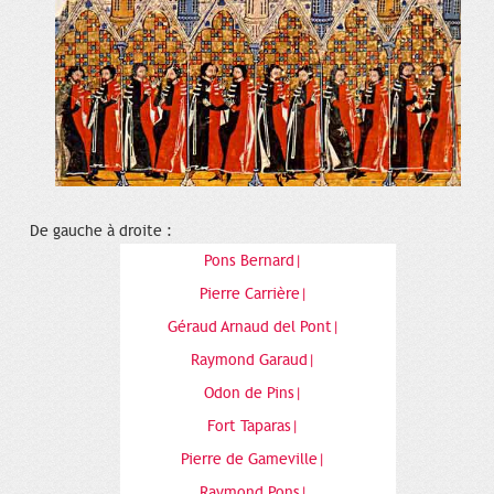
De gauche à droite :
Pons Bernard|
Pierre Carrière|
Géraud Arnaud del Pont|
Raymond Garaud|
Odon de Pins|
Fort Taparas|
Pierre de Gameville|
Raymond Pons|