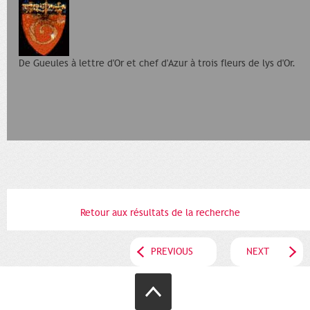
De Gueules à lettre d'Or et chef d'Azur à trois fleurs de lys d'Or.
Retour aux résultats de la recherche
PREVIOUS
NEXT