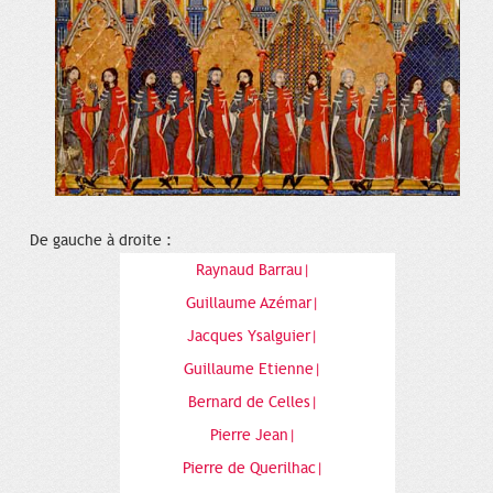
De gauche à droite :
Raynaud Barrau|
Guillaume Azémar|
Jacques Ysalguier|
Guillaume Etienne|
Bernard de Celles|
Pierre Jean|
Pierre de Querilhac|