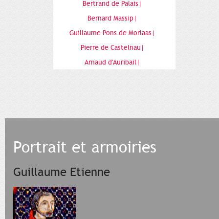
Bertrand de Palais|
Bernard Massip|
Guillaume Pons de Morlaas|
Pierre de Castelnau|
Arnaud d'Auribail|
Portrait et armoiries
Guillaume Etienne