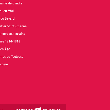
maine de Candie
al du Midi
 de Bayard
rtier Saint-Etienne
rchés toulousains
erre 1914-1918
yen Âge
ires de Toulouse
ologie