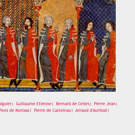
alguier|
Guillaume Etienne|
Bernard de Celles|
Pierre Jean|
Pons de Morlaas|
Pierre de Castelnau|
Arnaud d'Auribail|