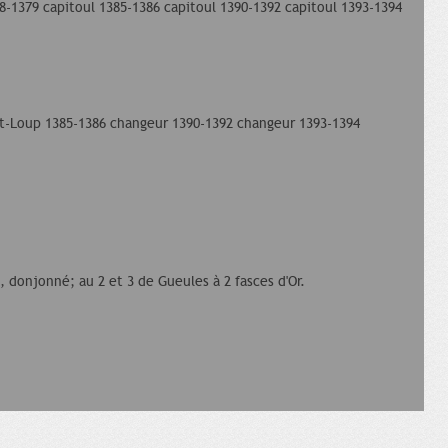
78-1379 capitoul 1385-1386 capitoul 1390-1392 capitoul 1393-1394
t-Loup 1385-1386 changeur 1390-1392 changeur 1393-1394
s, donjonné; au 2 et 3 de Gueules à 2 fasces d'Or.