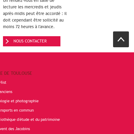
Un rendez-vous en salle de
lecture les mercredis et jeudis
après-midis peut être accordé : il
doit cependant être sollicité au
moins 72 heures à l'avance.
NOUS CONTACTER
RE DE TOULOUSE
Hist
anciens
ologie et photographie
ransports en commun
liothèque d'étude et du patrimoine
vent des Jacobins