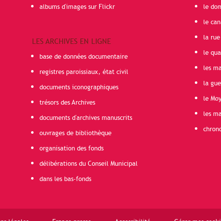
albums d'images sur Flickr
le do
le can
la rue
LES ARCHIVES EN LIGNE
le qua
base de données documentaire
les ma
registres paroissiaux, état civil
la gu
documents iconographiques
le Mo
trésors des Archives
les ma
documents d'archives manuscrits
chron
ouvrages de bibliothèque
organisation des fonds
délibérations du Conseil Municipal
dans les bas-fonds