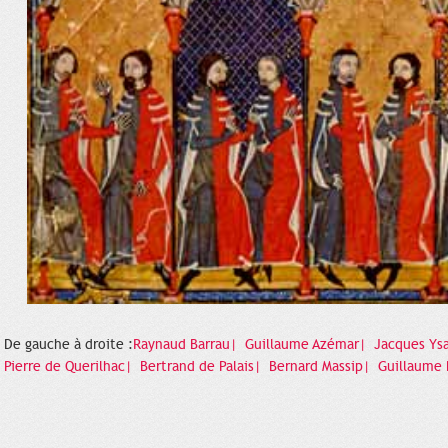
De gauche à droite :
Raynaud Barrau|
Guillaume Azémar|
Jacques Ys
Pierre de Querilhac|
Bertrand de Palais|
Bernard Massip|
Guillaume 