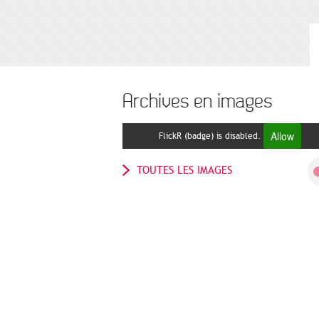
Archives en images
Allow
FlickR (badge) is disabled.
TOUTES LES IMAGES