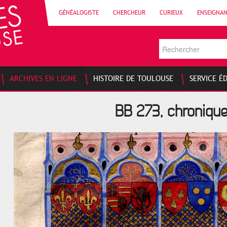
GÉNÉALOGISTE
CHERCHEUR
CURIEUX
ENSEIGNA
ARCHIVES EN LIGNE
HISTOIRE DE TOULOUSE
SERVICE É
BB 273, chronique