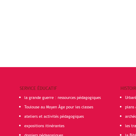
SERVICE ÉDUCATIF
HISTOI
la grande guerre : ressources pédagogiques
Urban
Toulouse au Moyen Âge pour les classes
plans 
ateliers et activités pédagogiques
arché
expositions itinérantes
les t
dossiers pédagogiques
la Bib