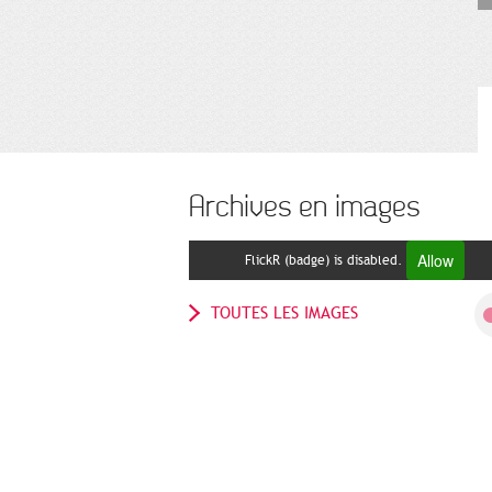
Archives en images
Allow
FlickR (badge) is disabled.
TOUTES LES IMAGES