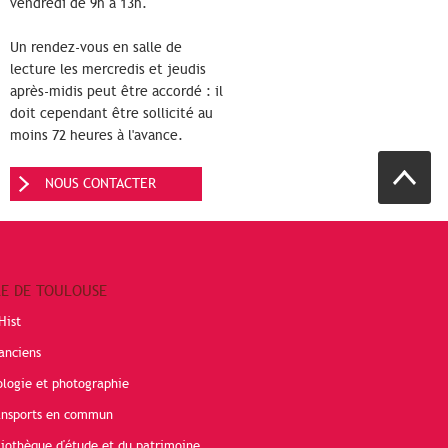
vendredi de 9h à 13h.
Un rendez-vous en salle de
lecture les mercredis et jeudis
après-midis peut être accordé : il
doit cependant être sollicité au
moins 72 heures à l'avance.
NOUS CONTACTER
RE DE TOULOUSE
Hist
anciens
ologie et photographie
ransports en commun
liothèque d'étude et du patrimoine