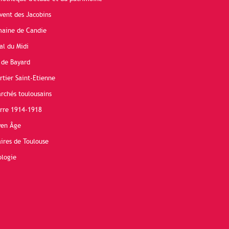
vent des Jacobins
maine de Candie
al du Midi
 de Bayard
rtier Saint-Etienne
rchés toulousains
erre 1914-1918
yen Âge
ires de Toulouse
ologie