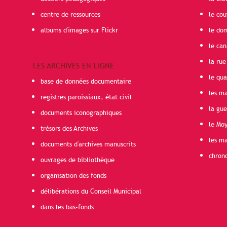
centre de ressources
le cou
albums d'images sur Flickr
le do
le can
la rue
LES ARCHIVES EN LIGNE
le qua
base de données documentaire
les ma
registres paroissiaux, état civil
la gu
documents iconographiques
le Mo
trésors des Archives
les ma
documents d'archives manuscrits
chron
ouvrages de bibliothèque
organisation des fonds
délibérations du Conseil Municipal
dans les bas-fonds