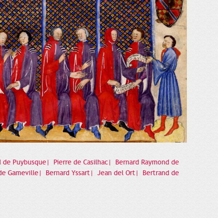
 de Puybusque|
Pierre de Casilhac|
Bernard Raymond de
de Gameville|
Bernard Yssart|
Jean del Ort|
Bertrand de