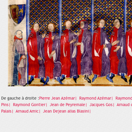
De gauche à droite :
Pierre Jean Azémar|
Raymond Azémar|
Raymond
Pins|
Raymond Gontier|
Jean de Peyremale|
Jacques Gos|
Arnaud 
Palais|
Arnaud Amic|
Jean Dejean alias Blasini|