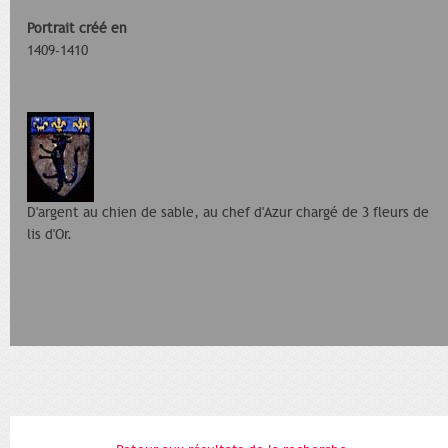
Portrait créé en
1409-1410
D'argent au chien de sable, au chef d'Azur chargé de 3 fleurs de
lis d'Or.