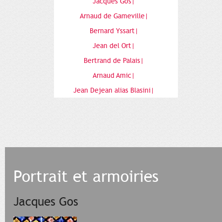
Jacques Gos|
Arnaud de Gameville|
Bernard Yssart|
Jean del Ort|
Bertrand de Palais|
Arnaud Amic|
Jean Dejean alias Blasini|
Portrait et armoiries
Jacques Gos