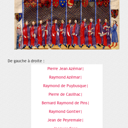
De gauche à droite :
Pierre Jean Azémar|
Raymond Azémar|
Raymond de Puybusque|
Pierre de Casilhac|
Bernard Raymond de Pins|
Raymond Gontier|
Jean de Peyremale|