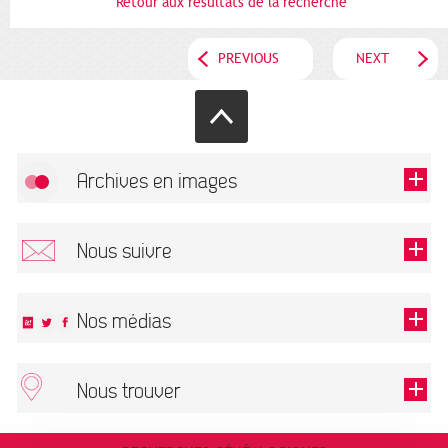
Retour aux résultats de la recherche
PREVIOUS
NEXT
Archives en images
Allow
FlickR (badge) is disabled.
Nous suivre
TOUTES LES IMAGES
Renseigner votre email pour recevoir notre lettre d'information.
Nos médias
Nous trouver
This field is required.
OK
ARCHIVES MUNICIPALES