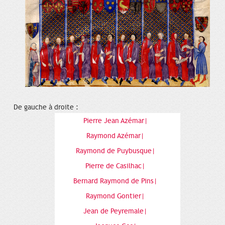
De gauche à droite :
Pierre Jean Azémar|
Raymond Azémar|
Raymond de Puybusque|
Pierre de Casilhac|
Bernard Raymond de Pins|
Raymond Gontier|
Jean de Peyremale|