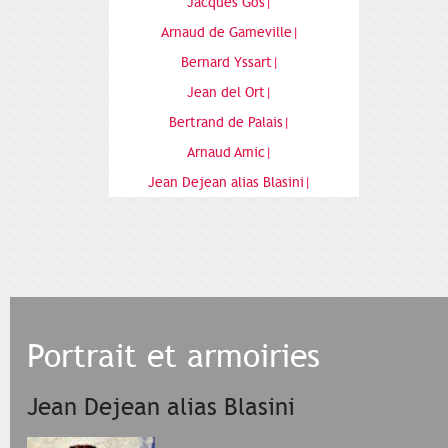
Jacques Gos|
Arnaud de Gameville|
Bernard Yssart|
Jean del Ort|
Bertrand de Palais|
Arnaud Amic|
Jean Dejean alias Blasini|
Portrait et armoiries
Jean Dejean alias Blasini