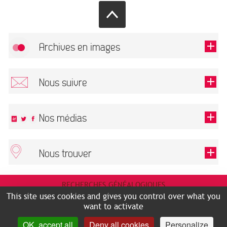
Archives en images
Allow
FlickR (badge) is disabled.
Nous suivre
TOUTES LES IMAGES
Renseigner votre email pour recevoir notre lettre d'information.
Nos médias
Nous trouver
This field is required.
OK
ARCHIVES MUNICIPALES
RECHERCHES GÉNÉALOGIQUES
2 rue des Archives
NOUS CONNAÎTRE
This site uses cookies and gives you control over what you
SERVICE ÉDUCATIF
31500 Toulouse
want to activate
LES ARCHIVES EN LIGNE
Accès mobilité réduite :
OK, accept all
Deny all cookies
Personalize
HISTOIRE DE TOULOUSE