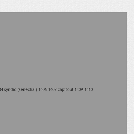
04 syndic (sénéchal) 1406-1407 capitoul 1409-1410