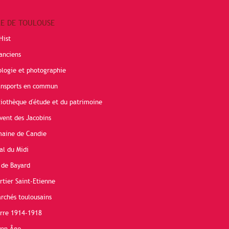
RE DE TOULOUSE
Hist
anciens
ologie et photographie
ransports en commun
liothèque d'étude et du patrimoine
vent des Jacobins
maine de Candie
al du Midi
 de Bayard
rtier Saint-Etienne
rchés toulousains
erre 1914-1918