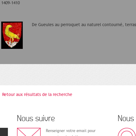
1409-1410
De Gueules au perroquet au naturel contourné, terras
Retour aux résultats de la recherche
Nous suivre
Nous 
Renseigner votre email pour