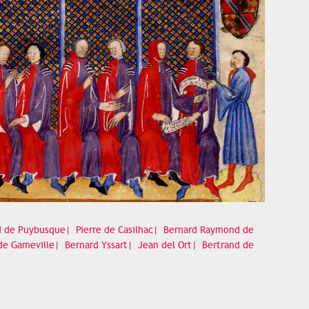
 de Puybusque|
Pierre de Casilhac|
Bernard Raymond de
de Gameville|
Bernard Yssart|
Jean del Ort|
Bertrand de