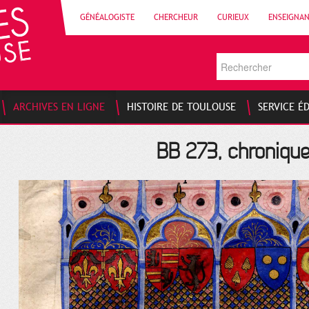
GÉNÉALOGISTE
CHERCHEUR
CURIEUX
ENSEIGNA
ARCHIVES EN LIGNE
HISTOIRE DE TOULOUSE
SERVICE É
BB 273, chronique