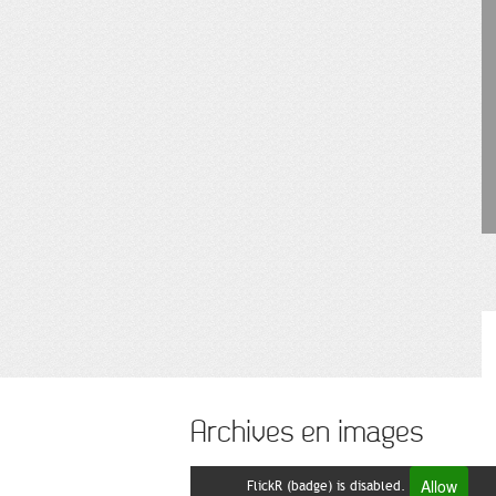
Archives en images
Allow
FlickR (badge) is disabled.