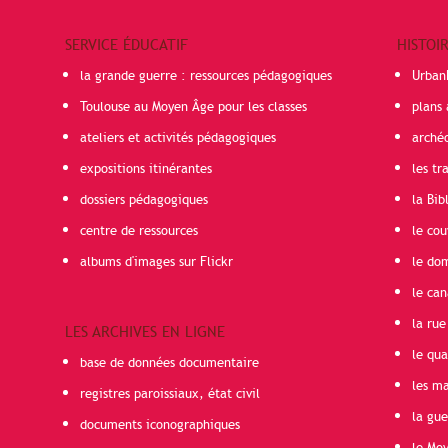
SERVICE ÉDUCATIF
HISTOI
la grande guerre : ressources pédagogiques
Urban
Toulouse au Moyen Âge pour les classes
plans 
ateliers et activités pédagogiques
arché
expositions itinérantes
les t
dossiers pédagogiques
la Bib
centre de ressources
le cou
albums d'images sur Flickr
le do
le can
la rue
LES ARCHIVES EN LIGNE
le qua
base de données documentaire
les ma
registres paroissiaux, état civil
la gu
documents iconographiques