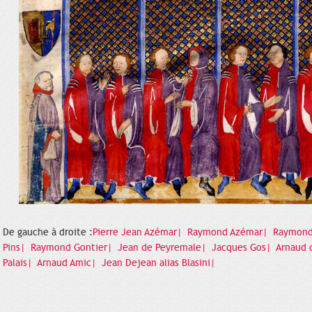
De gauche à droite :
Pierre Jean Azémar|
Raymond Azémar|
Raymond
Pins|
Raymond Gontier|
Jean de Peyremale|
Jacques Gos|
Arnaud 
Palais|
Arnaud Amic|
Jean Dejean alias Blasini|