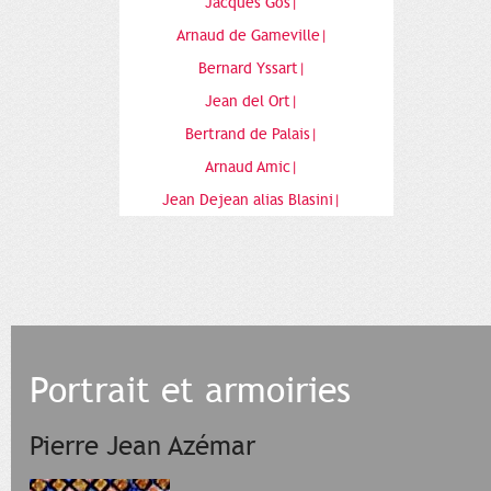
Jacques Gos|
Arnaud de Gameville|
Bernard Yssart|
Jean del Ort|
Bertrand de Palais|
Arnaud Amic|
Jean Dejean alias Blasini|
Portrait et armoiries
Pierre Jean Azémar