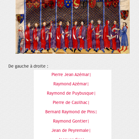
De gauche à droite :
Pierre Jean Azémar|
Raymond Azémar|
Raymond de Puybusque|
Pierre de Casilhac|
Bernard Raymond de Pins|
Raymond Gontier|
Jean de Peyremale|