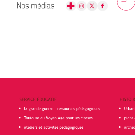
Nos médias
SERVICE ÉDUCATIF
HISTOI
la grande guerre : ressources pédagogiques
Urban
Toulouse au Moyen Âge pour les classes
plans 
ateliers et activités pédagogiques
arché