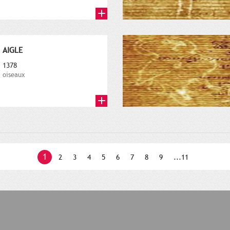
AIGLE
1378
oiseaux
1
2
3
4
5
6
7
8
9
...11