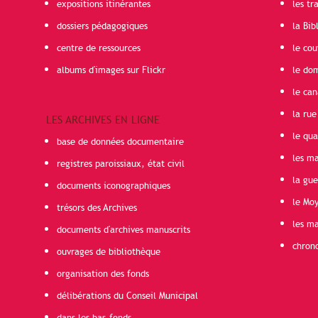
expositions itinérantes
les t
dossiers pédagogiques
la Bib
centre de ressources
le cou
albums d'images sur Flickr
le do
le can
la rue
LES ARCHIVES EN LIGNE
le qua
base de données documentaire
les ma
registres paroissiaux, état civil
la gu
documents iconographiques
le Mo
trésors des Archives
les ma
documents d'archives manuscrits
chron
ouvrages de bibliothèque
organisation des fonds
délibérations du Conseil Municipal