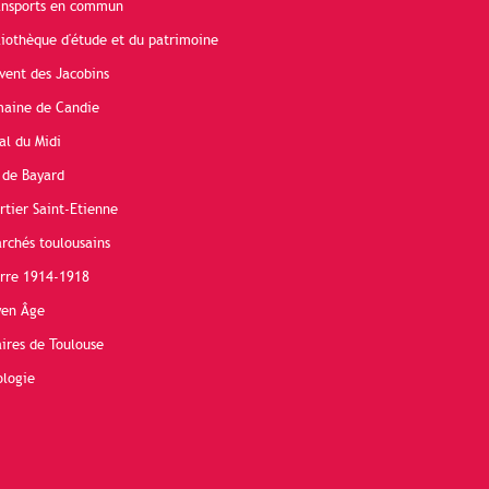
ransports en commun
liothèque d'étude et du patrimoine
vent des Jacobins
maine de Candie
al du Midi
 de Bayard
rtier Saint-Etienne
rchés toulousains
erre 1914-1918
yen Âge
ires de Toulouse
ologie