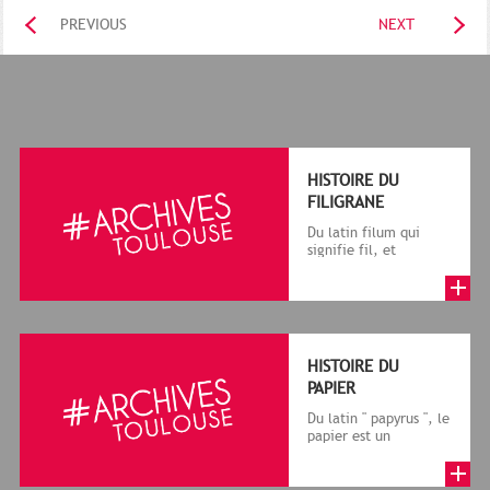
PREVIOUS
NEXT
HISTOIRE DU
FILIGRANE
Du latin filum qui
signifie fil, et
granum, grain, le
terme désigne, dans
le cadre de la f...
HISTOIRE DU
PAPIER
Du latin " papyrus ", le
papier est un
matériau fabriqué
avec des fibres
végétales réduite...