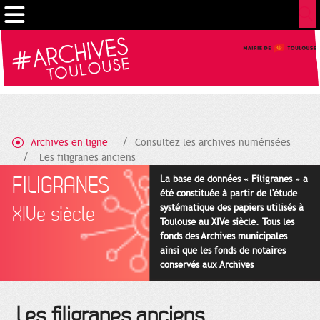
Cookies management panel
Archives en ligne
Consultez les archives numérisées
Les filigranes anciens
FILIGRANES
La base de données « Filigranes » a
été constituée à partir de l'étude
systématique des papiers utilisés à
XIVe siècle
Toulouse au XIVe siècle. Tous les
fonds des Archives municipales
ainsi que les fonds de notaires
conservés aux Archives
départementales pour cette
période ont été utilisés en priorité.
Les filigranes anciens