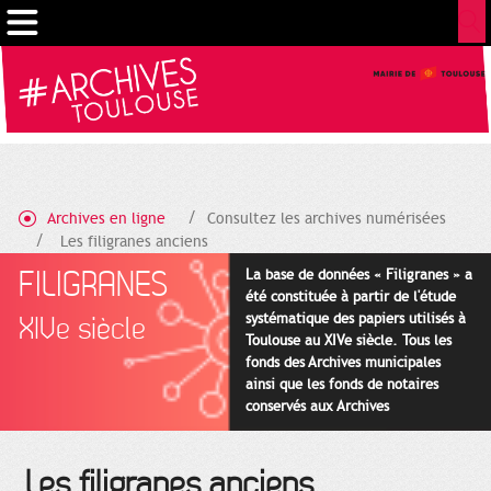
Cookies management panel
Archives en ligne
Consultez les archives numérisées
Les filigranes anciens
FILIGRANES
La base de données « Filigranes » a
été constituée à partir de l'étude
systématique des papiers utilisés à
XIVe siècle
Toulouse au XIVe siècle. Tous les
fonds des Archives municipales
ainsi que les fonds de notaires
conservés aux Archives
départementales pour cette
période ont été utilisés en priorité.
Les filigranes anciens