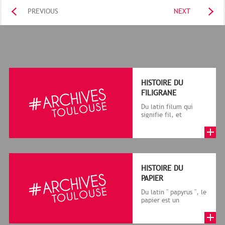
PREVIOUS
NEXT
HISTOIRE DU
FILIGRANE
Du latin filum qui
signifie fil, et
granum, grain, le
terme désigne, dans
le cadre de la f...
HISTOIRE DU
PAPIER
Du latin " papyrus ", le
papier est un
matériau fabriqué
avec des fibres
végétales réduite...