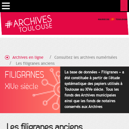
Cookies management panel
Archives en ligne
Consultez les archives numérisées
Les filigranes anciens
FILIGRANES
La base de données « Filigranes » a
été constituée à partir de l'étude
systématique des papiers utilisés à
XIVe siècle
Toulouse au XIVe siècle. Tous les
fonds des Archives municipales
ainsi que les fonds de notaires
conservés aux Archives
départementales pour cette
période ont été utilisés en priorité.
Les filigranes anciens