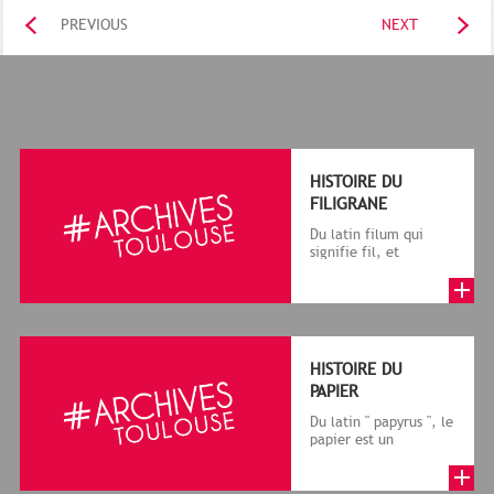
PREVIOUS
NEXT
HISTOIRE DU
FILIGRANE
Du latin filum qui
signifie fil, et
granum, grain, le
terme désigne, dans
le cadre de la f...
HISTOIRE DU
PAPIER
Du latin " papyrus ", le
papier est un
matériau fabriqué
avec des fibres
végétales réduite...